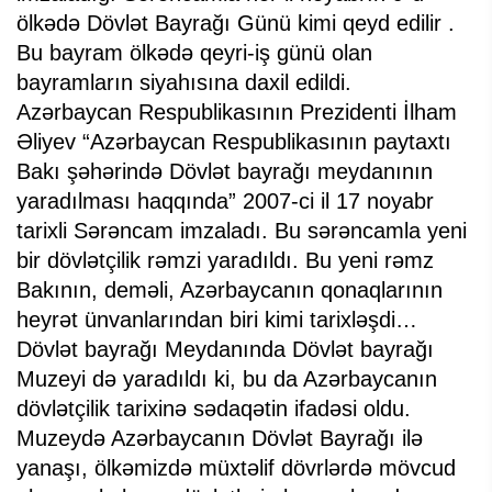
ölkədə Dövlət Bayrağı Günü kimi qeyd edilir .
Bu bayram ölkədə qeyri-iş günü olan
bayramların siyahısına daxil edildi.
Azərbaycan Respublikasının Prezidenti İlham
Əliyev “Azərbaycan Respublikasının paytaxtı
Bakı şəhərində Dövlət bayrağı meydanının
yaradılması haqqında” 2007-ci il 17 noyabr
tarixli Sərəncam imzaladı. Bu sərəncamla yeni
bir dövlətçilik rəmzi yaradıldı. Bu yeni rəmz
Bakının, deməli, Azərbaycanın qonaqlarının
heyrət ünvanlarından biri kimi tarixləşdi…
Dövlət bayrağı Meydanında Dövlət bayrağı
Muzeyi də yaradıldı ki, bu da Azərbaycanın
dövlətçilik tarixinə sədaqətin ifadəsi oldu.
Muzeydə Azərbaycanın Dövlət Bayrağı ilə
yanaşı, ölkəmizdə müxtəlif dövrlərdə mövcud