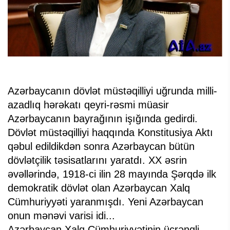
Azərbaycanın dövlət müstəqilliyi uğrunda milli-
azadlıq hərəkatı qeyri-rəsmi müasir
Azərbaycanın bayrağının işığında gedirdi.
Dövlət müstəqilliyi haqqında Konstitusiya Aktı
qəbul edildikdən sonra Azərbaycan bütün
dövlətçilik təsisatlarını yaratdı. XX əsrin
əvəllərində, 1918-ci ilin 28 mayında Şərqdə ilk
demokratik dövlət olan Azərbaycan Xalq
Cümhuriyyəti yaranmışdı. Yeni Azərbaycan
onun mənəvi varisi idi...
Azərbaycan Xalq Cümhuriyyətinin üçrəngli