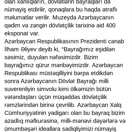
olan xanlıqların, dövlətlərin bayraqları da
nümayiş etdirilir, qonaqlara bu haqda ətraflı
məlumatlar verilir. Muzeydə Azərbaycanın
qədim və zəngin dövlətçilik tarixinə aid 400
eksponat var.
Azərbaycan Respublikasının Prezidenti cənab
İlham Əliyev deyib ki, “Bayrağımız eşidilən
səsimiz, duyulan nəfəsimizdir. Bizim
bayrağımız qürur mənbəyimizdir. Azərbaycan
Respublikası müstəqilliyini bərpa etdikdən
sonra Azərbaycanın Dövlət Bayrağı milli
suverenliyin simvolu kimi ölkəmizin bütün
vətəndaşları üçün müqəddəs dövlətçilik
rəmzlərindən birinə çevrilib. Azərbaycan Xalq
Cümhuriyyətinin yadigarı olan bu bayraq bizim
azadlıq məfkurəsinə, milli-mənəvi dəyərlərə və
ümumbəşəri ideallara sadiqliyimizi nümayiş