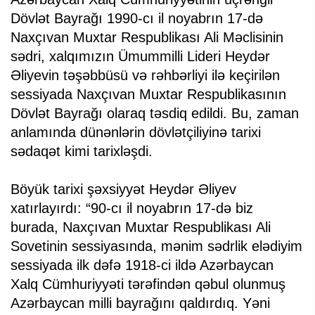
Dövlət Bayrağı 1990-cı il noyabrın 17-də
Naxçıvan Muxtar Respublikası Ali Məclisinin
sədri, xalqımızın Ümummilli Lideri Heydər
Əliyevin təşəbbüsü və rəhbərliyi ilə keçirilən
sessiyada Naxçıvan Muxtar Respublikasının
Dövlət Bayrağı olaraq təsdiq edildi. Bu, zaman
anlamında dünənlərin dövlətçiliyinə tarixi
sədaqət kimi tarixləşdi.
Böyük tarixi şəxsiyyət Heydər Əliyev
xatırlayırdı: “90-cı il noyabrın 17-də biz
burada, Naxçıvan Muxtar Respublikası Ali
Sovetinin sessiyasında, mənim sədrlik elədiyim
sessiyada ilk dəfə 1918-ci ildə Azərbaycan
Xalq Cümhuriyyəti tərəfindən qəbul olunmuş
Azərbaycan milli bayrağını qaldırdıq. Yəni