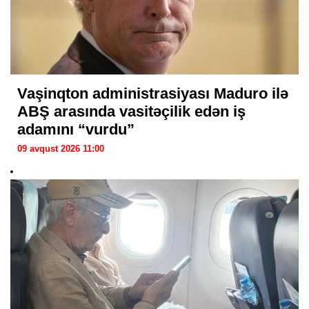
Vaşinqton administrasiyası Maduro ilə
ABŞ arasında vasitəçilik edən iş
adamını “vurdu”
09 avqust 2026 11:00