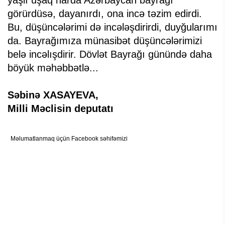
yaşlı uşaq harda Azərbaycan bayrağı
görürdüsə, dayanırdı, ona incə təzim edirdi.
Bu, düşüncələrimi də incələşdirirdi, duyğularımı
da. Bayrağımıza münasibət düşüncələrimizi
belə incəlışdirir. Dövlət Bayrağı günündə daha
böyük məhəbbətlə...
Səbinə XASAYEVA,
Milli Məclisin deputatı
Məlumatlanmaq üçün Facebook səhifəmizi