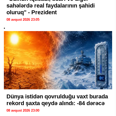
sahələrdə real faydalarının şahidi
oluruq" - Prezident
08 avqust 2026 23:05
Dünya istidən qovrulduğu vaxt burada
rekord şaxta qeydə alındı: -84 dərəcə
08 avqust 2026 23:00