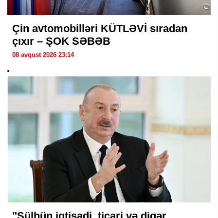
Çin avtomobilləri KÜTLƏVİ sıradan
çıxır – ŞOK SƏBƏB
08 avqust 2026 23:14
"Sülhün iqtisadi, ticari və digər