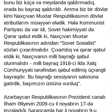
bunu biz küçə və meydanda qaldırmadıq,
orada bu bayraq qaldırıldı. Amma biz bir dövlət
kimi Naxçıvan Muxtar Respublikasının dövlət
atributlarını müəyyən elədik. Hələ Kommunist
Partiyası da var idi, Sovet hakimiyyəti də.
Qərar qəbul etdik ki, Naxçıvan Muxtar
Respublikasının adından “Sovet Sosialist”
sözləri çıxarılmalıdır. Çıxartdıq və qərar qəbul
etdik ki, Naxçıvanın milli bayrağı qəbul
olunmalıdır - milli bayraq 1918-ci ildə Xalq
Cümhuriyyəti tərəfindən qəbul edilmiş üçrəngli
bayraqdır. Bu bayrağı sessiyanın salonuna
gətirdik, başımızın üstünə vurduq”.
Azərbaycan Respublikasının Prezidenti cənab
İlham Əliyevin 2009-cu il noyabrın 17-də
imzaladığı Sərəncamla hər il noyabrın 9-u