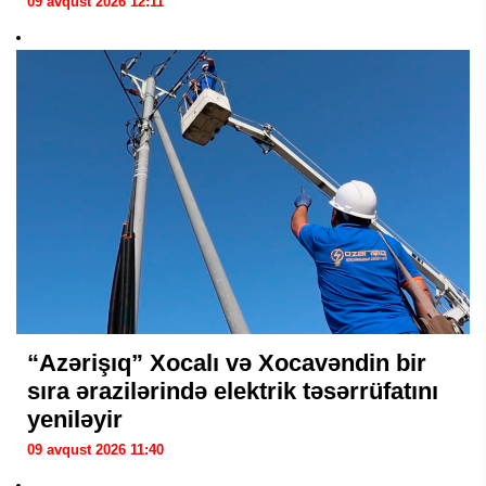
09 avqust 2026 12:11
“Azərişıq” Xocalı və Xocavəndin bir
sıra ərazilərində elektrik təsərrüfatını
yeniləyir
09 avqust 2026 11:40