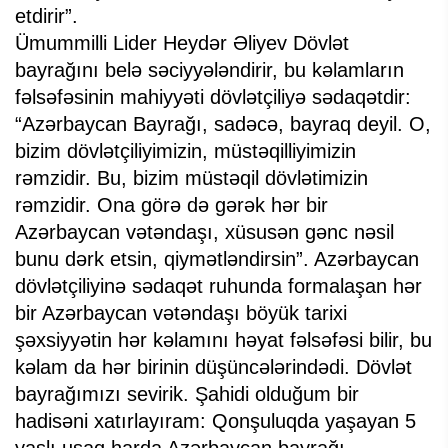
etdirir”.
Ümummilli Lider Heydər Əliyev Dövlət
bayrağını belə səciyyələndirir, bu kəlamların
fəlsəfəsinin mahiyyəti dövlətçiliyə sədaqətdir:
“Azərbaycan Bayrağı, sadəcə, bayraq deyil. O,
bizim dövlətçiliyimizin, müstəqilliyimizin
rəmzidir. Bu, bizim müstəqil dövlətimizin
rəmzidir. Ona görə də gərək hər bir
Azərbaycan vətəndaşı, xüsusən gənc nəsil
bunu dərk etsin, qiymətləndirsin”. Azərbaycan
dövlətçiliyinə sədaqət ruhunda formalaşan hər
bir Azərbaycan vətəndaşı böyük tarixi
şəxsiyyətin hər kəlamını həyat fəlsəfəsi bilir, bu
kəlam da hər birinin düşüncələrindədi. Dövlət
bayrağımızı sevirik. Şahidi olduğum bir
hadisəni xatırlayıram: Qonşuluqda yaşayan 5