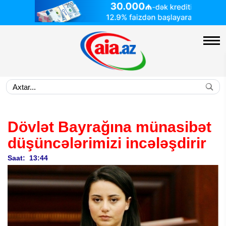
Dövlət Bayrağına münasibət
düşüncələrimizi incələşdirir
Saat: 13:44