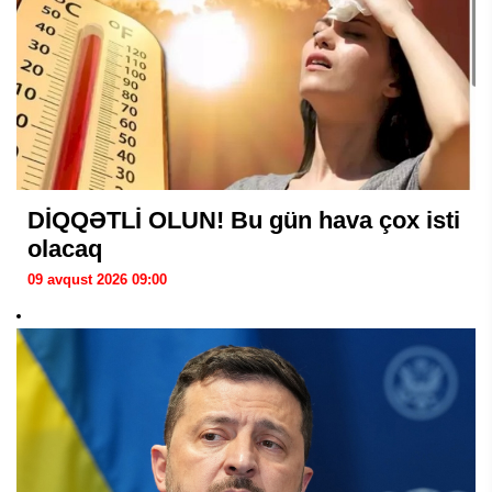
DİQQƏTLİ OLUN! Bu gün hava çox isti
olacaq
09 avqust 2026 09:00