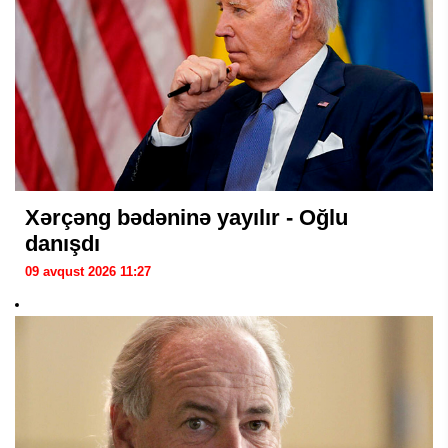
Xərçəng bədəninə yayılır - Oğlu
danışdı
09 avqust 2026 11:27