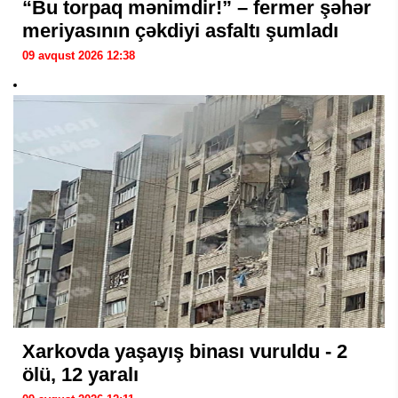
“Bu torpaq mənimdir!” – fermer şəhər
meriyasının çəkdiyi asfaltı şumladı
09 avqust 2026 12:38
Xarkovda yaşayış binası vuruldu - 2
ölü, 12 yaralı