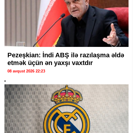
Pezeşkian: İndi ABŞ ilə razılaşma əldə
etmək üçün ən yaxşı vaxtdır
08 avqust 2026 22:23