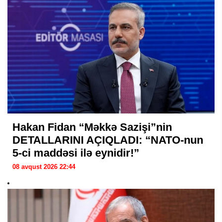
Hakan Fidan “Məkkə Sazişi”nin
DETALLARINI AÇIQLADI: “NATO-nun
5-ci maddəsi ilə eynidir!”
08 avqust 2026 22:44