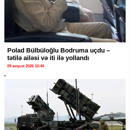
Polad Bülbüloğlu Bodruma uçdu –
tətilə ailəsi və iti ilə yollandı
09 avqust 2026 10:44