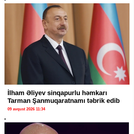
İlham Əliyev sinqapurlu həmkarı
Tarman Şanmuqaratnamı təbrik edib
09 avqust 2026 11:34