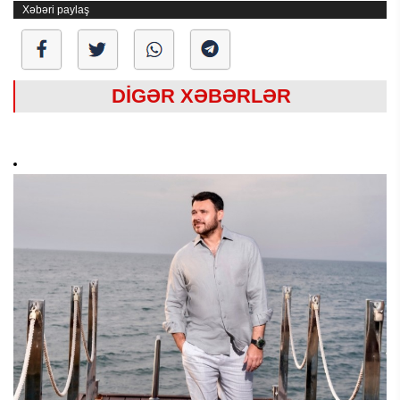
Xəbəri paylaş
DİGƏR XƏBƏRLƏR