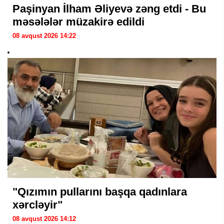
Paşinyan İlham Əliyevə zəng etdi - Bu
məsələlər müzakirə edildi
08 avqust 2026 14:22
"Qızımın pullarını başqa qadınlara
xərcləyir"
08 avqust 2026 14:12