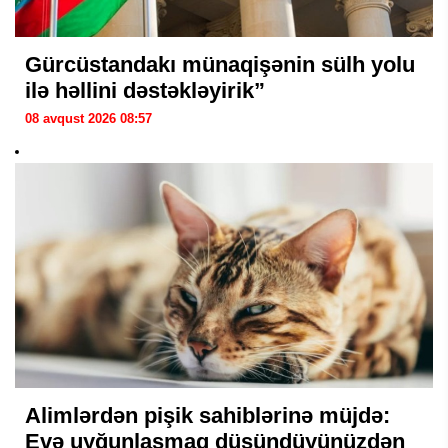
Gürcüstandakı münaqişənin sülh yolu
ilə həllini dəstəkləyirik”
08 avqust 2026 08:57
Alimlərdən pişik sahiblərinə müjdə:
Evə uyğunlaşmaq düşündüyünüzdən