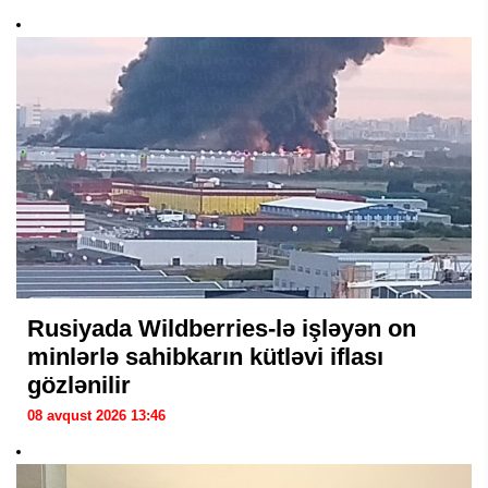
Rusiyada Wildberries-lə işləyən on
minlərlə sahibkarın kütləvi iflası
gözlənilir
08 avqust 2026 13:46