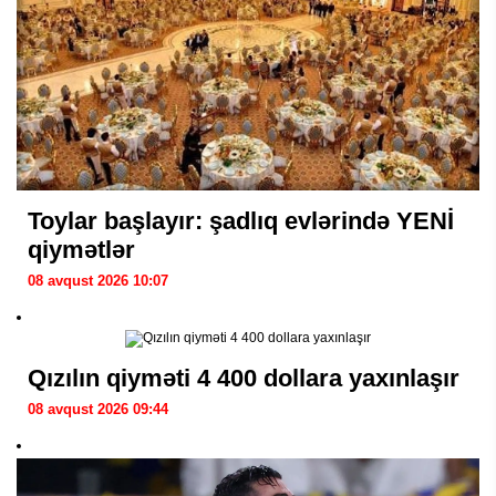
Toylar başlayır: şadlıq evlərində YENİ
qiymətlər
08 avqust 2026 10:07
Qızılın qiyməti 4 400 dollara yaxınlaşır
08 avqust 2026 09:44