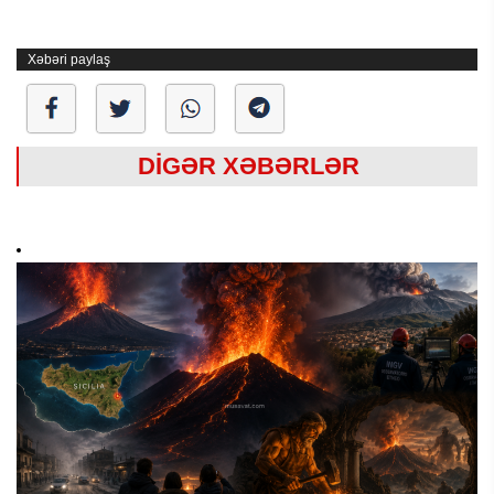
Xəbəri paylaş
DİGƏR XƏBƏRLƏR