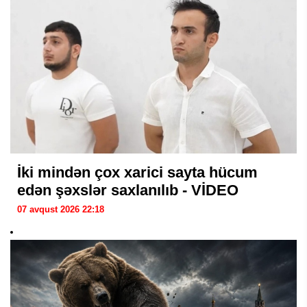
İki mindən çox xarici sayta hücum
edən şəxslər saxlanılıb - VİDEO
07 avqust 2026 22:18