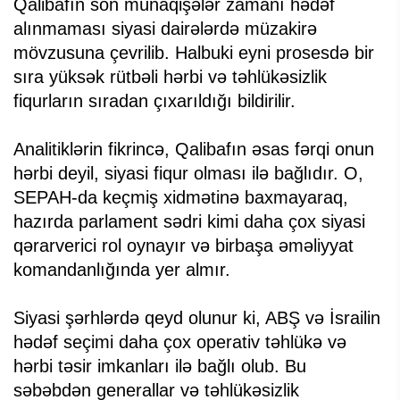
Qalibafın son münaqişələr zamanı hədəf
alınmaması siyasi dairələrdə müzakirə
mövzusuna çevrilib. Halbuki eyni prosesdə bir
sıra yüksək rütbəli hərbi və təhlükəsizlik
fiqurların sıradan çıxarıldığı bildirilir.
Analitiklərin fikrincə, Qalibafın əsas fərqi onun
hərbi deyil, siyasi fiqur olması ilə bağlıdır. O,
SEPAH-da keçmiş xidmətinə baxmayaraq,
hazırda parlament sədri kimi daha çox siyasi
qərarverici rol oynayır və birbaşa əməliyyat
komandanlığında yer almır.
Siyasi şərhlərdə qeyd olunur ki, ABŞ və İsrailin
hədəf seçimi daha çox operativ təhlükə və
hərbi təsir imkanları ilə bağlı olub. Bu
səbəbdən generallar və təhlükəsizlik