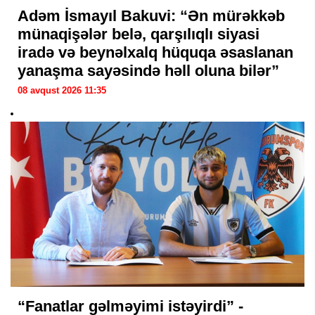
Adəm İsmayıl Bakuvi: “Ən mürəkkəb
münaqişələr belə, qarşılıqlı siyasi
iradə və beynəlxalq hüquqa əsaslanan
yanaşma sayəsində həll oluna bilər”
08 avqust 2026 11:35
“Fanatlar gəlməyimi istəyirdi” -