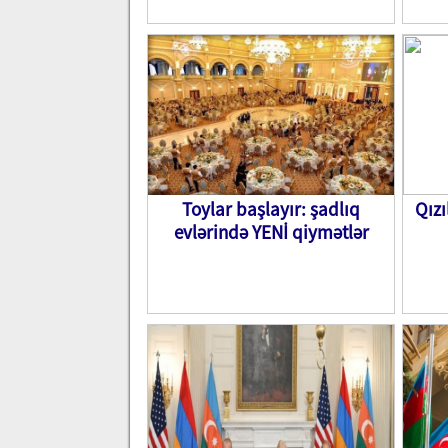
Toylar başlayır: şadlıq
Qızı
evlərində YENİ qiymətlər