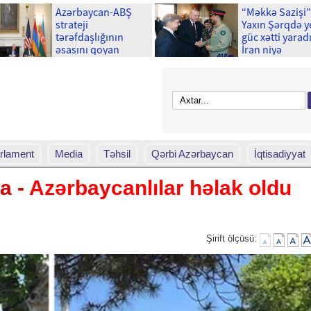
Azərbaycan-ABŞ
“Məkkə Sazişi”
strateji
Yaxın Şərqdə y
tərəfdaşlığının
güc xətti yaradı
əsasını qoyan
İran niyə
memorandumun
narahatdır?
imzalanmasının bir
ili tamam olur
rlament
Media
Təhsil
Qərbi Azərbaycan
İqtisadiyyat
a -
Azərbaycanlılar həlak oldu
Şirift ölçüsü: