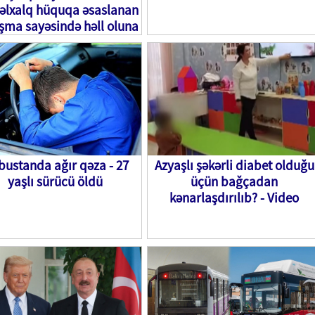
əlxalq hüquqa əsaslanan
şma sayəsində həll oluna
bilər”
ustanda ağır qəza - 27
Azyaşlı şəkərli diabet olduğu
yaşlı sürücü öldü
üçün bağçadan
kənarlaşdırılıb? - Video