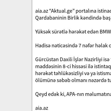
aia.az “Aktual.ge” portalına istin
Qardabaninin Birlik kəndində baş 
Yüksək sürətlə hərəkət edən BMW 
Hadisə nəticəsində 7 nəfər həlak ol
Gürcüstan Daxili İşlər Nazirliyi is
maddəsinin 8-ci hissəsi ilə istinta
hərəkət təhlükəsizliyi və ya istis
ölümünə səbəb olmanı nəzərdə tu
Qeyd edək ki, APA-nın məlumatına 
aia.az