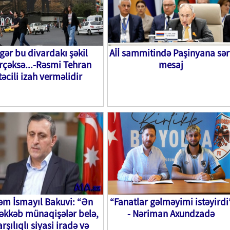
gər bu divardakı şəkil
Aİİ sammitində Paşinyana sər
rçəksə...-Rəsmi Tehran
mesaj
təcili izah verməlidir
əm İsmayıl Bakuvi: “Ən
“Fanatlar gəlməyimi istəyirdi
kkəb münaqişələr belə,
- Nəriman Axundzadə
rşılıqlı siyasi iradə və