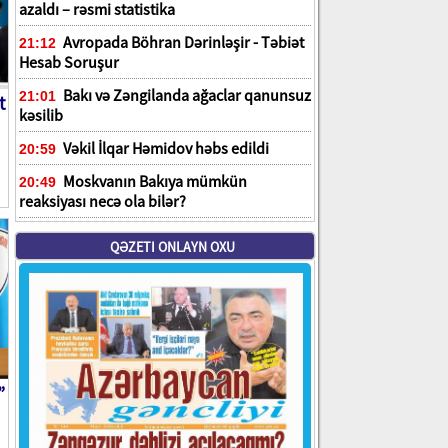
azaldı – rəsmi statistika
Avropada Böhran Dərinləşir - Təbiət
21:12
Hesab Soruşur
Bakı və Zəngilanda ağaclar qanunsuz
21:01
t
kəsilib
Vəkil İlqar Həmidov həbs edildi
20:59
Moskvanın Bakıya mümkün
20:49
reaksiyası necə ola bilər?
QƏZETI ONLAYN OXU
”