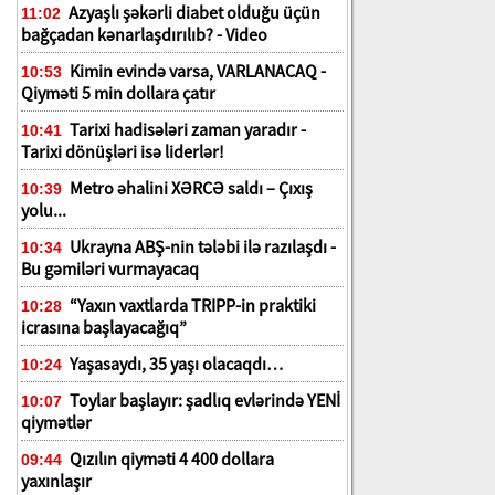
Azyaşlı şəkərli diabet olduğu üçün
11:02
bağçadan kənarlaşdırılıb? - Video
Kimin evində varsa, VARLANACAQ -
10:53
Qiyməti 5 min dollara çatır
Tarixi hadisələri zaman yaradır -
10:41
Tarixi dönüşləri isə liderlər!
Metro əhalini XƏRCƏ saldı – Çıxış
10:39
yolu...
Ukrayna ABŞ-nin tələbi ilə razılaşdı -
10:34
Bu gəmiləri vurmayacaq
“Yaxın vaxtlarda TRIPP-in praktiki
10:28
icrasına başlayacağıq”
Yaşasaydı, 35 yaşı olacaqdı…
10:24
Toylar başlayır: şadlıq evlərində YENİ
10:07
qiymətlər
Qızılın qiyməti 4 400 dollara
09:44
yaxınlaşır