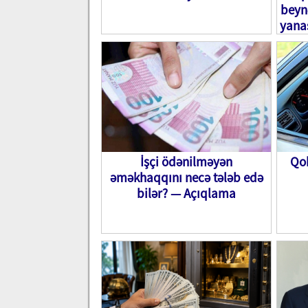
beyn
yana
İşçi ödənilməyən
Qob
əməkhaqqını necə tələb edə
bilər? — Açıqlama