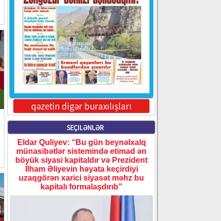
qəzetin digər buraxılışları
SEÇILƏNLƏR
Eldar Quliyev: “Bu gün beynəlxalq
münasibətlər sistemində etimad ən
böyük siyasi kapitaldır və Prezident
İlham Əliyevin həyata keçirdiyi
uzaqgörən xarici siyasət məhz bu
kapitalı formalaşdırıb”