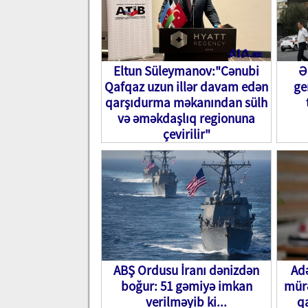
Eltun Süleymanov:"Cənubi
Ə
Qafqaz uzun illər davam edən
ge
qarşıdurma məkanından sülh
və əməkdaşlıq regionuna
çevirilir"
ABŞ Ordusu İranı dənizdən
Ad
boğur: 51 gəmiyə imkan
mürə
verilməyib ki...
qa