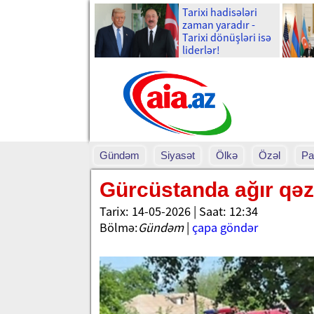
Tarixi hadisələri
zaman yaradır -
Tarixi dönüşləri isə
liderlər!
Gündəm
Siyasət
Ölkə
Özəl
Pa
Gürcüstanda ağır qəz
Tarix: 14-05-2026 | Saat: 12:34
Bölmə:
Gündəm
|
çapa göndər