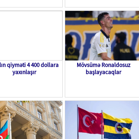
lın qiyməti 4 400 dollara
Mövsümə Ronaldosuz
yaxınlaşır
başlayacaqlar