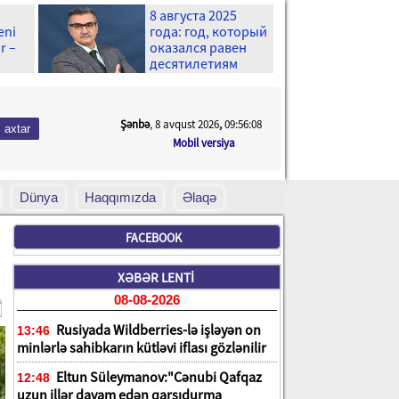
8 августа 2025
eni
года: год, который
r –
оказался равен
десятилетиям
Şənbə
, 8 avqust 2026
,
09:56:10
Mobil versiya
Dünya
Haqqımızda
Əlaqə
FACEBOOK
XƏBƏR LENTİ
08-08-2026
Rusiyada Wildberries-lə işləyən on
13:46
minlərlə sahibkarın kütləvi iflası gözlənilir
Eltun Süleymanov:"Cənubi Qafqaz
12:48
uzun illər davam edən qarşıdurma