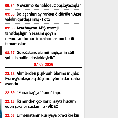
Mövsümə Ronaldosuz başlayacaqlar
09:34
Dalaşanları ayırarkən öldürülən Azər
09:30
vəkilin qardaşı imiş - Foto
Azərbaycan-ABŞ strateji
09:00
tərəfdaşlığının əsasını qoyan
memorandumun imzalanmasının bir ili
tamam olur
Gürcüstandakı münaqişənin sülh
08:57
yolu ilə həllini dəstəkləyirik”
07-08-2026
Alimlərdən pişik sahiblərinə müjdə:
23:12
Evə uyğunlaşmaq düşündüyünüzdən daha
asandır
“Fənərbağça” “onu” tapdı
22:39
İki mindən çox xarici sayta hücum
22:18
edən şəxslər saxlanılıb - VİDEO
Ermənistanın Rusiyaya ixracı kəskin
22:03