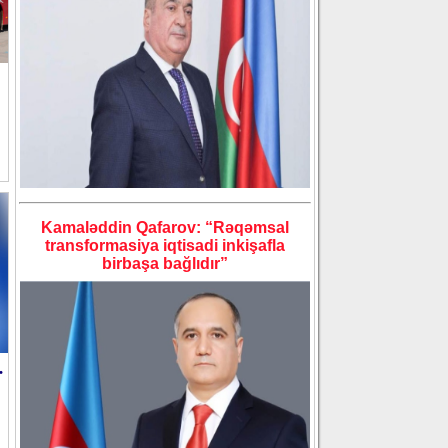
Kamaləddin Qafarov: “Rəqəmsal
transformasiya iqtisadi inkişafla
birbaşa bağlıdır”
…