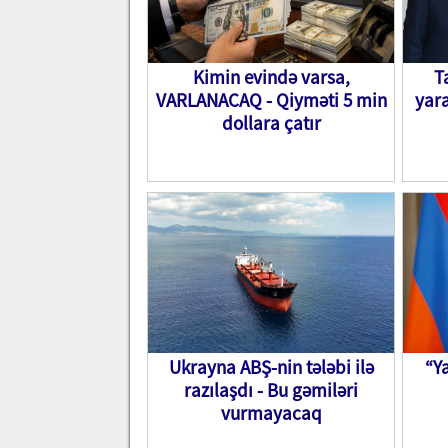
Kimin evində varsa,
T
VARLANACAQ - Qiyməti 5 min
yara
dollara çatır
Ukrayna ABŞ-nin tələbi ilə
“Y
razılaşdı - Bu gəmiləri
vurmayacaq