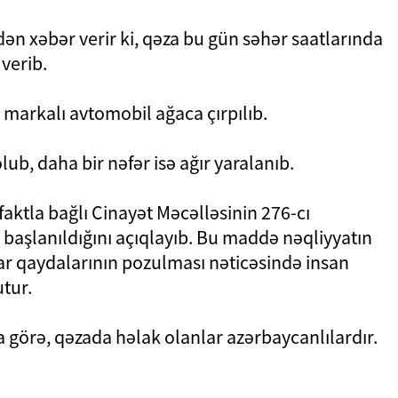
adən xəbər verir ki, qəza bu gün səhər saatlarında
verib.
markalı avtomobil ağaca çırpılıb.
ub, daha bir nəfər isə ağır yaralanıb.
ə faktla bağlı Cinayət Məcəlləsinin 276-cı
q başlanıldığını açıqlayıb. Bu maddə nəqliyyatın
mar qaydalarının pozulması nəticəsində insan
tur.
görə, qəzada həlak olanlar azərbaycanlılardır.