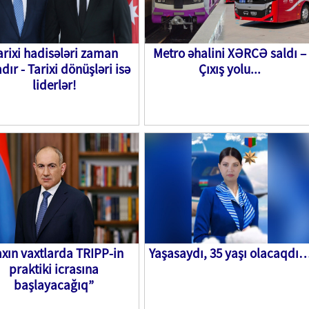
arixi hadisələri zaman
Metro əhalini XƏRCƏ saldı –
dır - Tarixi dönüşləri isə
Çıxış yolu...
liderlər!
axın vaxtlarda TRIPP-in
Yaşasaydı, 35 yaşı olacaqdı
praktiki icrasına
başlayacağıq”