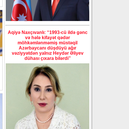
Aqiyə Naxçıvanlı: “1993-cü ildə gənc
və hələ kifayət qədər
möhkəmlənməmiş müstəqil
Azərbaycanı düşdüyü ağır
vəziyyətdən yalnız Heydər Əliyev
dühası çıxara bilərdi”