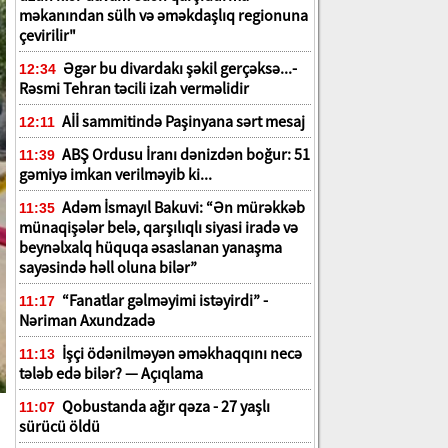
məkanından sülh və əməkdaşlıq regionuna
çevirilir"
Əgər bu divardakı şəkil gerçəksə...-
12:34
Rəsmi Tehran təcili izah verməlidir
Aİİ sammitində Paşinyana sərt mesaj
12:11
ABŞ Ordusu İranı dənizdən boğur: 51
11:39
gəmiyə imkan verilməyib ki...
Adəm İsmayıl Bakuvi: “Ən mürəkkəb
11:35
münaqişələr belə, qarşılıqlı siyasi iradə və
beynəlxalq hüquqa əsaslanan yanaşma
sayəsində həll oluna bilər”
“Fanatlar gəlməyimi istəyirdi” -
11:17
Nəriman Axundzadə
İşçi ödənilməyən əməkhaqqını necə
11:13
tələb edə bilər? — Açıqlama
Qobustanda ağır qəza - 27 yaşlı
11:07
sürücü öldü