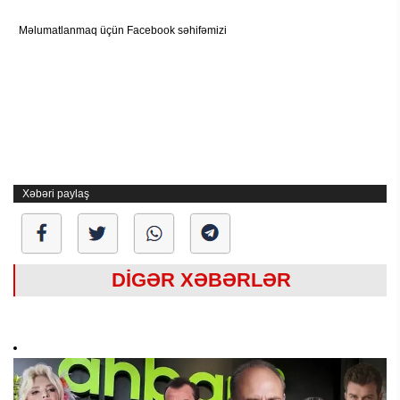
Məlumatlanmaq üçün Facebook səhifəmizi
Xəbəri paylaş
DİGƏR XƏBƏRLƏR