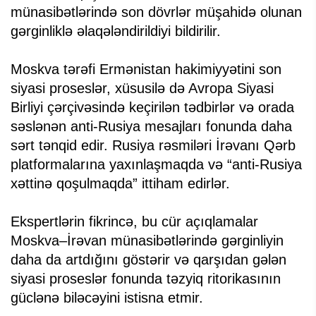
münasibətlərində son dövrlər müşahidə olunan
gərginliklə əlaqələndirildiyi bildirilir.
Moskva tərəfi Ermənistan hakimiyyətini son
siyasi proseslər, xüsusilə də Avropa Siyasi
Birliyi çərçivəsində keçirilən tədbirlər və orada
səslənən anti-Rusiya mesajları fonunda daha
sərt tənqid edir. Rusiya rəsmiləri İrəvanı Qərb
platformalarına yaxınlaşmaqda və “anti-Rusiya
xəttinə qoşulmaqda” ittiham edirlər.
Ekspertlərin fikrincə, bu cür açıqlamalar
Moskva–İrəvan münasibətlərində gərginliyin
daha da artdığını göstərir və qarşıdan gələn
siyasi proseslər fonunda təzyiq ritorikasının
güclənə biləcəyini istisna etmir.