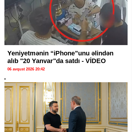
Yeniyetmənin “iPhone”unu əlindən
alıb "20 Yanvar"da satdı - VİDEO
06 avqust 2026 20:42