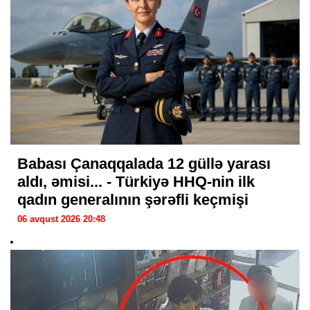
Babası Çanaqqalada 12 güllə yarası
aldı, əmisi... - Türkiyə HHQ-nin ilk
qadın generalının şərəfli keçmişi
06 avqust 2026 20:48