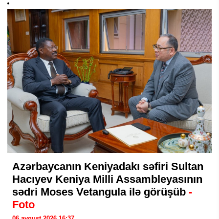
Azərbaycanın Keniyadakı səfiri Sultan
Hacıyev Keniya Milli Assambleyasının
sədri Moses Vetangula ilə görüşüb
-
Foto
06 avqust 2026 16:37