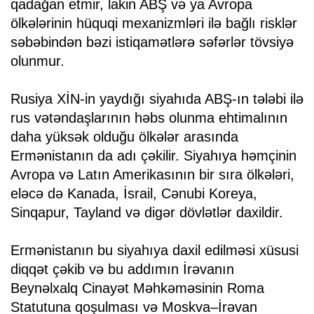
qadağan etmir, lakin ABŞ və ya Avropa
ölkələrinin hüquqi mexanizmləri ilə bağlı risklər
səbəbindən bəzi istiqamətlərə səfərlər tövsiyə
olunmur.
Rusiya XİN-in yaydığı siyahıda ABŞ-ın tələbi ilə
rus vətəndaşlarının həbs olunma ehtimalının
daha yüksək olduğu ölkələr arasında
Ermənistanın da adı çəkilir. Siyahıya həmçinin
Avropa və Latın Amerikasının bir sıra ölkələri,
eləcə də Kanada, İsrail, Cənubi Koreya,
Sinqapur, Tayland və digər dövlətlər daxildir.
Ermənistanın bu siyahıya daxil edilməsi xüsusi
diqqət çəkib və bu addımın İrəvanın
Beynəlxalq Cinayət Məhkəməsinin Roma
Statutuna qoşulması və Moskva–İrəvan