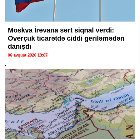
Moskva İrəvana sərt siqnal verdi:
Overçuk ticarətdə ciddi geriləmədən
danışdı
06 avqust 2026 19:07