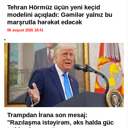
Tehran Hörmüz üçün yeni keçid
modelini açıqladı: Gəmilər yalnız bu
marşrutla hərəkət edəcək
06 avqust 2026 18:41
Trampdan İrana son mesaj:
"Razılaşma istəyirəm, əks halda güc