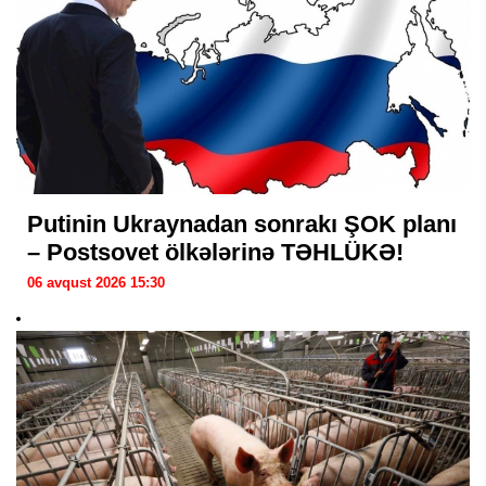
Putinin Ukraynadan sonrakı ŞOK planı
– Postsovet ölkələrinə TƏHLÜKƏ!
06 avqust 2026 15:30