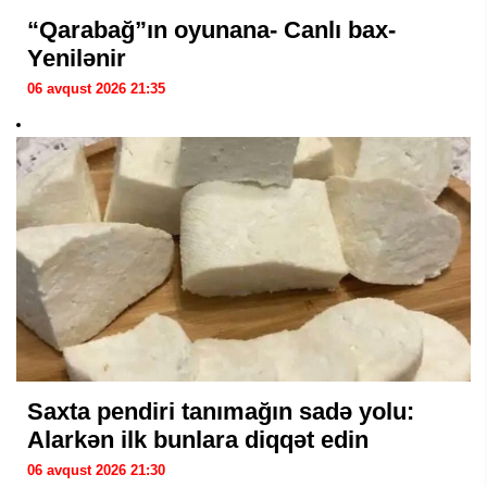
“Qarabağ”ın oyunana- Canlı bax-
Yenilənir
06 avqust 2026 21:35
Saxta pendiri tanımağın sadə yolu:
Alarkən ilk bunlara diqqət edin
06 avqust 2026 21:30