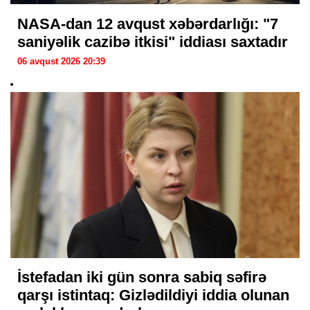
NASA-dan 12 avqust xəbərdarlığı: "7
saniyəlik cazibə itkisi" iddiası saxtadır
06 avqust 2026 20:39
İstefadan iki gün sonra sabiq səfirə
qarşı istintaq: Gizlədildiyi iddia olunan