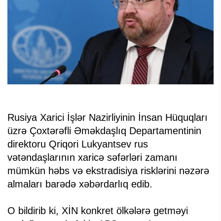
Rusiya Xarici İşlər Nazirliyinin İnsan Hüquqları
üzrə Çoxtərəfli Əməkdaşlıq Departamentinin
direktoru Qriqori Lukyantsev rus
vətəndaşlarının xaricə səfərləri zamanı
mümkün həbs və ekstradisiya risklərini nəzərə
almaları barədə xəbərdarlıq edib.
O bildirib ki, XİN konkret ölkələrə getməyi