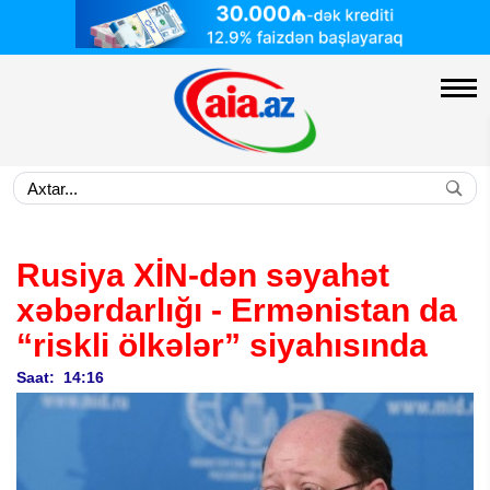
Rusiya XİN-dən səyahət
xəbərdarlığı - Ermənistan da
“riskli ölkələr” siyahısında
Saat: 14:16