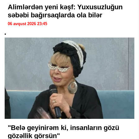
Alimlərdən yeni kəşf: Yuxusuzluğun
səbəbi bağırsaqlarda ola bilər
06 avqust 2026 23:45
"Belə geyinirəm ki, insanların gözü
gözəllik görsün"