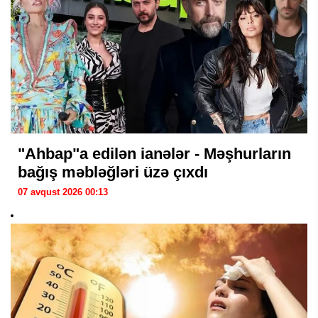
"Ahbap"a edilən ianələr - Məşhurların
bağış məbləğləri üzə çıxdı
07 avqust 2026 00:13