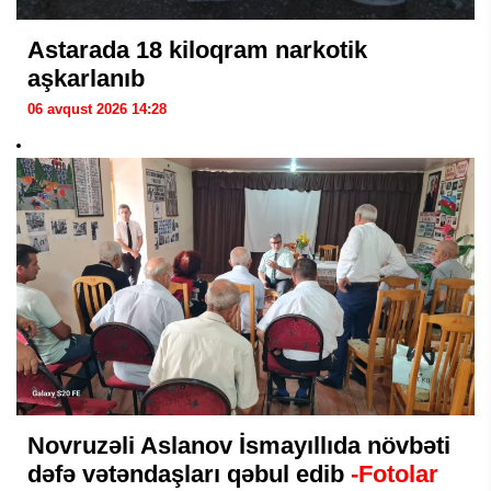
Astarada 18 kiloqram narkotik
aşkarlanıb
06 avqust 2026 14:28
Novruzəli Aslanov İsmayıllıda növbəti
dəfə vətəndaşları qəbul edib
-Fotolar