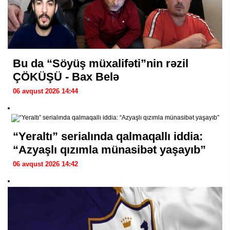
Bu da “Söyüş müxalifəti”nin rəzil
ÇÖKÜŞÜ - Bax Belə
06 avqust 2026 14:44
“Yeraltı” serialında qalmaqallı iddia:
“Azyaşlı qızımla münasibət yaşayıb”
06 avqust 2026 14:42