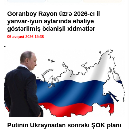
Goranboy Rayon üzrə 2026-cı il
yanvar-iyun aylarında əhaliyə
göstərilmiş ödənişli xidmətlər
06 avqust 2026 15:38
Putinin Ukraynadan sonrakı ŞOK planı