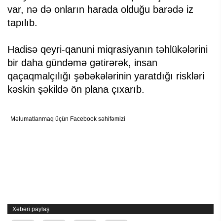
var, nə də onların harada olduğu barədə iz
tapılıb.
Hadisə qeyri-qanuni miqrasiyanın təhlükələrini
bir daha gündəmə gətirərək, insan
qaçaqmalçılığı şəbəkələrinin yaratdığı riskləri
kəskin şəkildə ön plana çıxarıb.
Məlumatlanmaq üçün Facebook səhifəmizi
Xəbəri paylaş