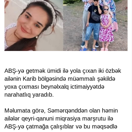
ABŞ-yə getmək ümidi ilə yola çıxan iki özbək
ailənin Karib bölgəsində müəmmalı şəkildə
yoxa çıxması beynəlxalq ictimaiyyətdə
narahatlıq yaradıb.
Məlumata görə, Səmərqənddən olan həmin
ailələr qeyri-qanuni miqrasiya marşrutu ilə
ABŞ-yə çatmağa çalışıblar və bu məqsədlə