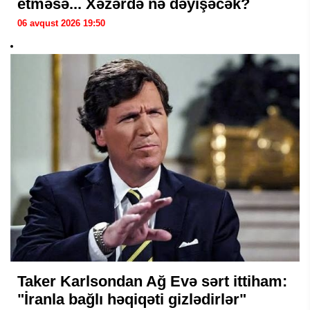
etməsə... Xəzərdə nə dəyişəcək?
06 avqust 2026 19:50
Taker Karlsondan Ağ Evə sərt ittiham:
"İranla bağlı həqiqəti gizlədirlər"