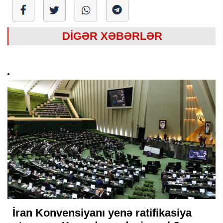
DİGƏR XƏBƏRLƏR
İran Konvensiyanı yenə ratifikasiya