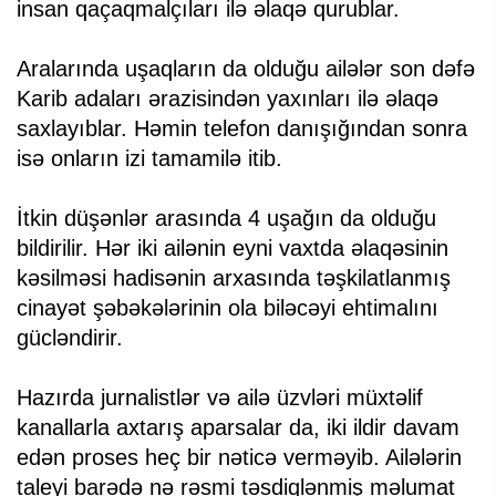
insan qaçaqmalçıları ilə əlaqə qurublar.
Aralarında uşaqların da olduğu ailələr son dəfə
Karib adaları ərazisindən yaxınları ilə əlaqə
saxlayıblar. Həmin telefon danışığından sonra
isə onların izi tamamilə itib.
İtkin düşənlər arasında 4 uşağın da olduğu
bildirilir. Hər iki ailənin eyni vaxtda əlaqəsinin
kəsilməsi hadisənin arxasında təşkilatlanmış
cinayət şəbəkələrinin ola biləcəyi ehtimalını
gücləndirir.
Hazırda jurnalistlər və ailə üzvləri müxtəlif
kanallarla axtarış aparsalar da, iki ildir davam
edən proses heç bir nəticə verməyib. Ailələrin
taleyi barədə nə rəsmi təsdiqlənmiş məlumat