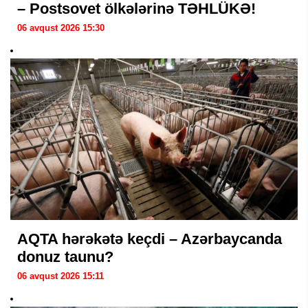
– Postsovet ölkələrinə TƏHLÜKƏ!
06 avqust 2026 15:30
AQTA hərəkətə keçdi – Azərbaycanda
donuz taunu?
06 avqust 2026 15:11