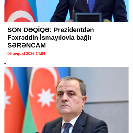
SON DƏQİQƏ: Prezidentdən
Fəxrəddin İsmayılovla bağlı
SƏRƏNCAM
06 avqust 2026 14:04