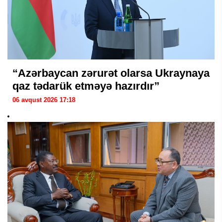
“Azərbaycan zərurət olarsa Ukraynaya
qaz tədarük etməyə hazırdır”
06 avqust 2026 17:18