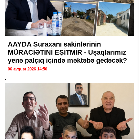
AAYDA Suraxanı sakinlərinin
MÜRACİƏTİNİ EŞİTMİR - Uşaqlarımız
yenə palçıq içində məktəbə gedəcək?
06 avqust 2026 14:50