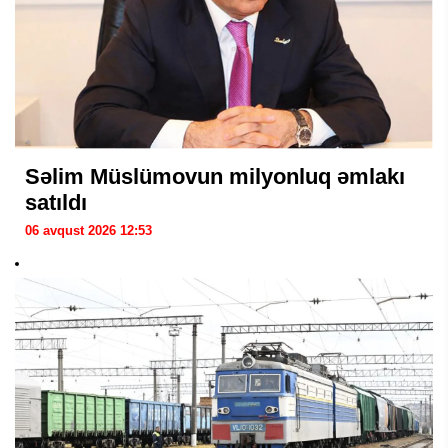
Səlim Müslümovun milyonluq əmlakı
satıldı
06 avqust 2026 12:53