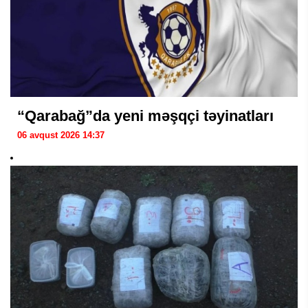
“Qarabağ”da yeni məşqçi təyinatları
06 avqust 2026 14:37