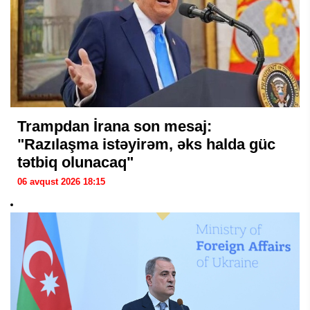
Trampdan İrana son mesaj:
"Razılaşma istəyirəm, əks halda güc
tətbiq olunacaq"
06 avqust 2026 18:15