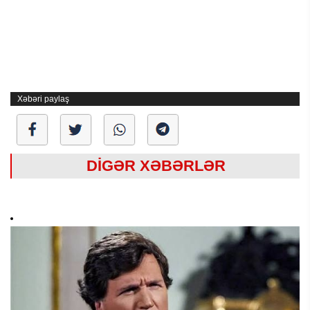
Xəbəri paylaş
DİGƏR XƏBƏRLƏR