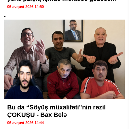
06 avqust 2026 14:50
Bu da “Söyüş müxalifəti”nin rəzil
ÇÖKÜŞÜ - Bax Belə
06 avqust 2026 14:44