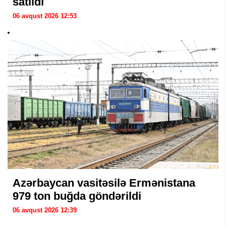
satıldı
06 avqust 2026 12:53
Azərbaycan vasitəsilə Ermənistana
979 ton buğda göndərildi
06 avqust 2026 12:39