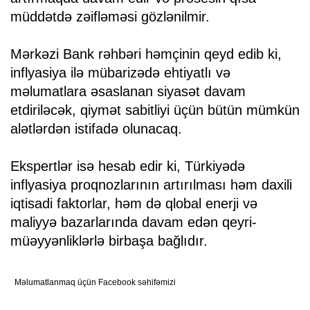
müddətdə zəifləməsi gözlənilmir.
Mərkəzi Bank rəhbəri həmçinin qeyd edib ki,
inflyasiya ilə mübarizədə ehtiyatlı və
məlumatlara əsaslanan siyasət davam
etdiriləcək, qiymət sabitliyi üçün bütün mümkün
alətlərdən istifadə olunacaq.
Ekspertlər isə hesab edir ki, Türkiyədə
inflyasiya proqnozlarının artırılması həm daxili
iqtisadi faktorlar, həm də qlobal enerji və
maliyyə bazarlarında davam edən qeyri-
müəyyənliklərlə birbaşa bağlıdır.
Məlumatlanmaq üçün Facebook səhifəmizi