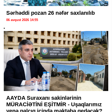
Sərhəddi pozan 26 nəfər saxlanılıb
06 avqust 2026 14:55
AAYDA Suraxanı sakinlərinin
MÜRACİƏTİNİ EŞİTMİR - Uşaqlarımız
yenə palçıq içində məktəbə gedəcək?