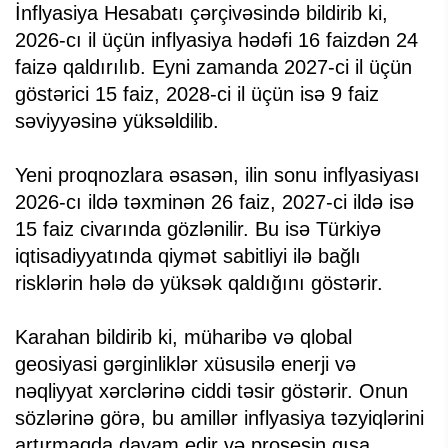
İnflyasiya Hesabatı çərçivəsində bildirib ki,
2026-cı il üçün inflyasiya hədəfi 16 faizdən 24
faizə qaldırılıb. Eyni zamanda 2027-ci il üçün
göstərici 15 faiz, 2028-ci il üçün isə 9 faiz
səviyyəsinə yüksəldilib.
Yeni proqnozlara əsasən, ilin sonu inflyasiyası
2026-cı ildə təxminən 26 faiz, 2027-ci ildə isə
15 faiz civarında gözlənilir. Bu isə Türkiyə
iqtisadiyyatında qiymət sabitliyi ilə bağlı
risklərin hələ də yüksək qaldığını göstərir.
Karahan bildirib ki, müharibə və qlobal
geosiyasi gərginliklər xüsusilə enerji və
nəqliyyat xərclərinə ciddi təsir göstərir. Onun
sözlərinə görə, bu amillər inflyasiya təzyiqlərini
artırmaqda davam edir və prosesin qısa