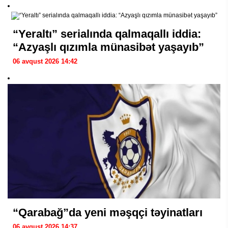
“Yeraltı” serialında qalmaqallı iddia:
“Azyaşlı qızımla münasibət yaşayıb”
06 avqust 2026 14:42
“Qarabağ”da yeni məşqçi təyinatları
06 avqust 2026 14:37