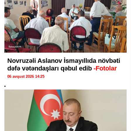
Novruzəli Aslanov İsmayıllıda növbəti
dəfə vətəndaşları qəbul edib
-Fotolar
06 avqust 2026 14:25