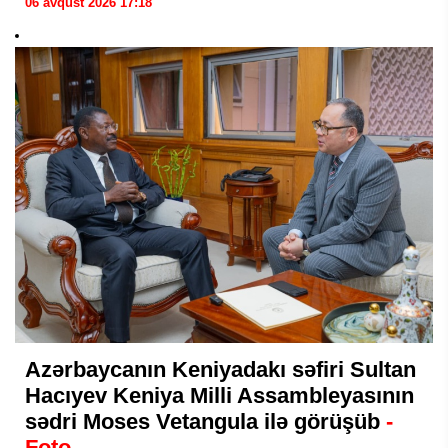
06 avqust 2026 17:18
Azərbaycanın Keniyadakı səfiri Sultan
Hacıyev Keniya Milli Assambleyasının
sədri Moses Vetangula ilə görüşüb
-
Foto