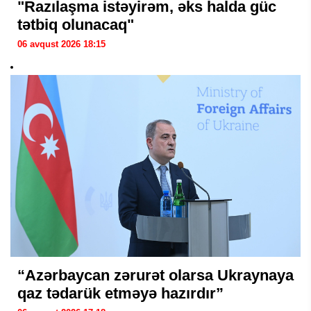
"Razılaşma istəyirəm, əks halda güc
tətbiq olunacaq"
06 avqust 2026 18:15
“Azərbaycan zərurət olarsa Ukraynaya
qaz tədarük etməyə hazırdır”