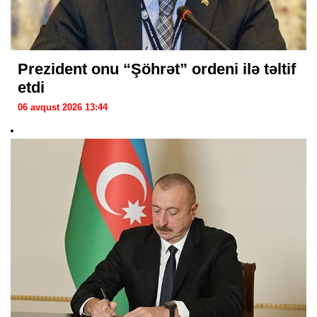
Prezident onu “Şöhrət” ordeni ilə təltif
etdi
06 avqust 2026 13:44