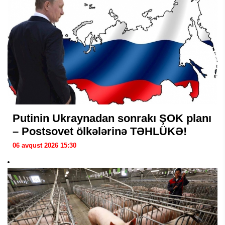
Putinin Ukraynadan sonrakı ŞOK planı
– Postsovet ölkələrinə TƏHLÜKƏ!
06 avqust 2026 15:30