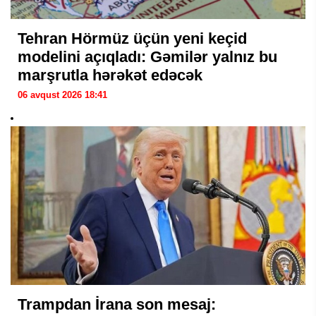
Tehran Hörmüz üçün yeni keçid
modelini açıqladı: Gəmilər yalnız bu
marşrutla hərəkət edəcək
06 avqust 2026 18:41
Trampdan İrana son mesaj: