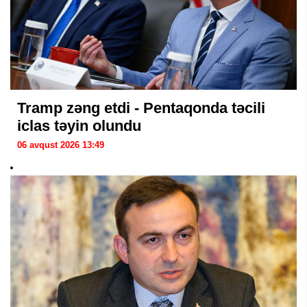
Tramp zəng etdi - Pentaqonda təcili
iclas təyin olundu
06 avqust 2026 13:49