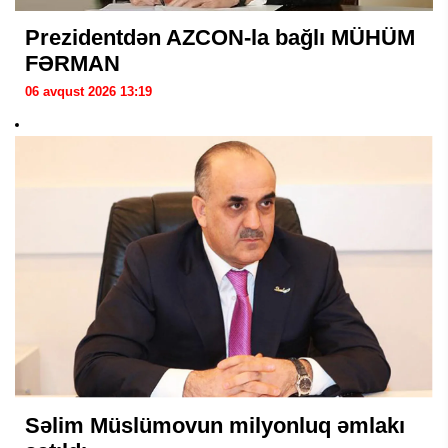
Prezidentdən AZCON-la bağlı MÜHÜM
FƏRMAN
06 avqust 2026 13:19
Səlim Müslümovun milyonluq əmlakı