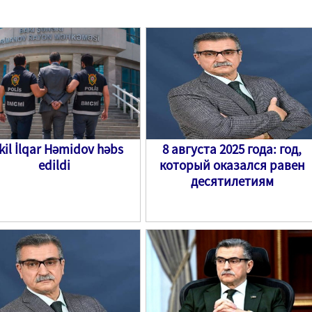
kil İlqar Həmidov həbs
8 августа 2025 года: год,
edildi
который оказался равен
десятилетиям