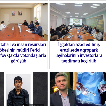
təhsil və insan resursları
İşğaldan azad edilmiş
öbəsinin müdiri Fərid
ərazilərdə aqropark
fov Qaxda vətəndaşlarla
layihələrinin investorlara
görüşüb
təqdimatı keçirilib