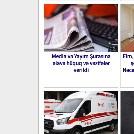
Media və Yayım Şurasına
Elm, 
əlavə hüquq və vəzifələr
ş
verildi
Nəcə