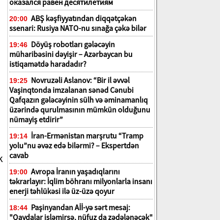
оказался равен десятилетиям
ABŞ kəşfiyyatından diqqətçəkən
20:00
ssenari: Rusiya NATO-nu sınağa çəkə bilər
Döyüş robotları gələcəyin
19:46
müharibəsini dəyişir – Azərbaycan bu
istiqamətdə haradadır?
Novruzəli Aslanov: “Bir il əvvəl
19:25
Vaşinqtonda imzalanan sənəd Cənubi
Qafqazın gələcəyinin sülh və əminamanlıq
üzərində qurulmasının mümkün olduğunu
nümayiş etdirir”
İran-Ermənistan marşrutu “Tramp
19:14
yolu”nu əvəz edə bilərmi? – Ekspertdən
cavab
k
Avropa İranın yaşadıqlarını
19:00
təkrarlayır: İqlim böhranı milyonlarla insanı
enerji təhlükəsi ilə üz-üzə qoyur
Paşinyandan Aİİ-yə sərt mesaj:
18:44
"Qaydalar işləmirsə, nüfuz da zədələnəcək"