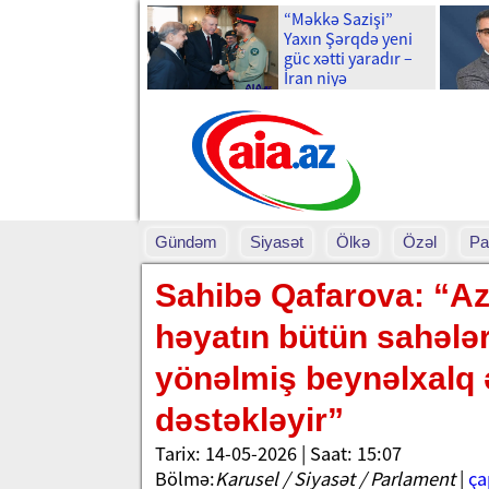
“Məkkə Sazişi”
Yaxın Şərqdə yeni
güc xətti yaradır –
İran niyə
narahatdır?
Gündəm
Siyasət
Ölkə
Özəl
Pa
Sahibə Qafarova: “Az
həyatın bütün sahələr
yönəlmiş beynəlxalq 
dəstəkləyir”
Tarix: 14-05-2026 | Saat: 15:07
Bölmə:
Karusel / Siyasət / Parlament
|
ça