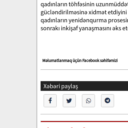
qadınların töhfəsinin uzunmüddətl
gücləndirilməsinə xidmət etdiyini
qadınların yenidənqurma prosesin
sonrakı inkişaf yanaşmasını əks etd
Məlumatlanmaq üçün Facebook səhifəmizi
Xəbəri paylaş