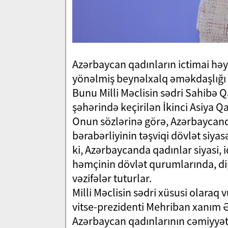
Azərbaycan qadınların ictimai həy
yönəlmiş beynəlxalq əməkdaşlığı q
Bunu Milli Məclisin sədri Sahibə
şəhərində keçirilən İkinci Asiya 
Onun sözlərinə görə, Azərbaycan
bərabərliyinin təşviqi dövlət siya
ki, Azərbaycanda qadınlar siyasi, i
həmçinin dövlət qurumlarında, dip
vəzifələr tuturlar.
Milli Məclisin sədri xüsusi olaraq
vitse-prezidenti Mehriban xanım Əli
Azərbaycan qadınlarının cəmiyyət