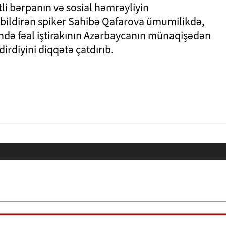
i bərpanın və sosial həmrəyliyin
 bildirən spiker Sahibə Qafarova ümumilikdə,
də fəal iştirakının Azərbaycanın münaqişədən
irdiyini diqqətə çatdırıb.