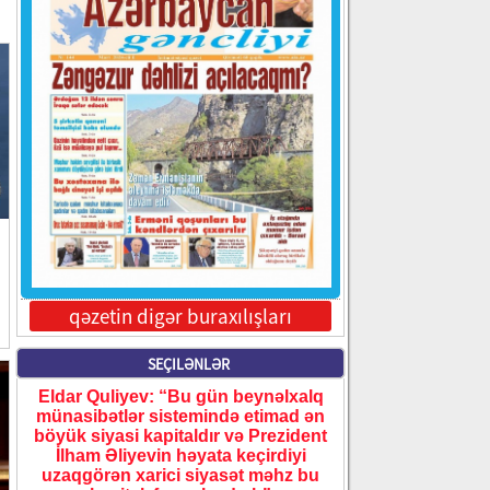
qəzetin digər buraxılışları
SEÇILƏNLƏR
Eldar Quliyev: “Bu gün beynəlxalq
münasibətlər sistemində etimad ən
böyük siyasi kapitaldır və Prezident
İlham Əliyevin həyata keçirdiyi
uzaqgörən xarici siyasət məhz bu