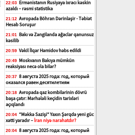
Ermənistanın Rusiyaya ixracı kəskin
22:03
azaldı – rəsmi statistika
Avropada Böhran Dərinləşir - Təbiət
21:12
Hesab Soruşur
Bakı və Zəngilanda ağaclar qanunsuz
21:01
kəsilib
Vəkil İlqar Həmidov həbs edildi
20:59
Moskvanın Bakıya mümkün
20:49
reaksiyası necə ola bilər?
8 августа 2025 года: год, который
20:37
оказался равен десятилетиям
Avropada qaz kombilərinin dövrü
20:18
başa çatır: Mərhələli keçidin tarixləri
açıqlandı
“Məkkə Sazişi” Yaxın Şərqdə yeni güc
20:04
xətti yaradır –
İran niyə narahatdır?
8 августа 2025 года: год, который
20:04