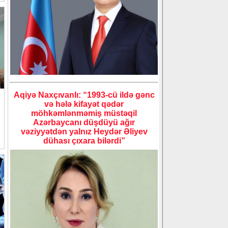
Aqiyə Naxçıvanlı: “1993-cü ildə gənc
və hələ kifayət qədər
möhkəmlənməmiş müstəqil
Azərbaycanı düşdüyü ağır
vəziyyətdən yalnız Heydər Əliyev
dühası çıxara bilərdi”