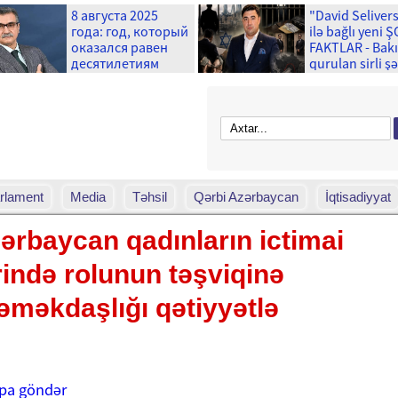
8 августа 2025
"David Seliver
года: год, который
ilə bağlı yeni 
оказался равен
FAKTLAR - Bak
десятилетиям
qurulan sirli ş
və ...
rlament
Media
Təhsil
Qərbi Azərbaycan
İqtisadiyyat
ərbaycan qadınların ictimai
ində rolunun təşviqinə
əməkdaşlığı qətiyyətlə
pa göndər