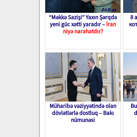
“Məkkə Sazişi” Yaxın Şərqdə
8 
yeni güc xətti yaradır –
İran
ко
niyə narahatdır?
Müharibə vəziyyətində olan
Bu
dövlətlərlə dostluq – Bakı
d
nümunəsi