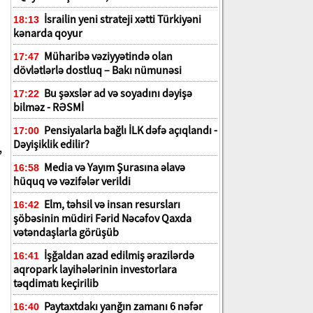
İsrailin yeni strateji xətti Türkiyəni
18:13
kənarda qoyur
ə
Müharibə vəziyyətində olan
17:47
dövlətlərlə dostluq – Bakı nümunəsi
Bu şəxslər ad və soyadını dəyişə
17:22
bilməz - RƏSMİ
Pensiyalarla bağlı İLK dəfə açıqlandı -
17:00
,
Dəyişiklik edilir?
Media və Yayım Şurasına əlavə
16:58
hüquq və vəzifələr verildi
Elm, təhsil və insan resursları
16:42
şöbəsinin müdiri Fərid Nəcəfov Qaxda
vətəndaşlarla görüşüb
İşğaldan azad edilmiş ərazilərdə
16:41
aqropark layihələrinin investorlara
təqdimatı keçirilib
Paytaxtdakı yanğın zamanı 6 nəfər
16:40