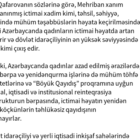
ə Qafarovanın sözlərinə görə, Mehriban xanım
tanınmış ictimai xadim kimi, təhsil, səhiyyə,
ərində mühüm təşəbbüslərin həyata keçirilməsind
ti Azərbaycanda qadınların ictimai həyatda artan
ir və dövlət idarəçiliyinin ən yüksək səviyyəsində
imi çıxış edir.
ki, Azərbaycanda qadınlar azad edilmiş ərazilərdə
bərpa və yenidənqurma işlərinə də mühüm töhfə
ritetlərinə və “Böyük Qayıdış” proqramına uyğun
l, iqtisadi və institusional reinteqrasiya
astrukturun bərpasında, ictimai həyatın yenidən
öçkünlərin təhlükəsiz qayıdışının
yırlar.
idarəçiliyi və yerli iqtisadi inkişaf sahələrində