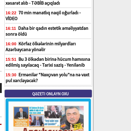
xəsarət alıb - TƏBİB açıqladı
70 min manatlıq naqil oğurladı -
16:22
VİDEO
Daha bir qadın estetik əməliyyatdan
16:11
sonra öldü
Körfəz ölkələrinin milyardları
16:00
Azərbaycana yönəlir
Bu 3 ölkədən birinə hücum hamısına
15:51
edilmiş sayılacaq - Tarixi saziş - Yenilənib
Ermənilər “Naxçıvan yolu”na nə vaxt
15:30
pul xərcləyəcək?
QƏZETI ONLAYN OXU