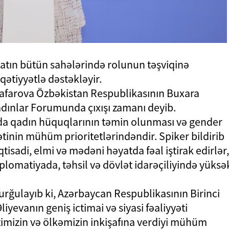
atın bütün sahələrində rolunun təşviqinə
ətiyyətlə dəstəkləyir.
 Qafarova Özbəkistan Respublikasının Buxara
Qadınlar Forumunda çıxışı zamanı deyib.
da qadın hüquqlarının təmin olunması və gender
sətinin mühüm prioritetlərindəndir. Spiker bildirib
qtisadi, elmi və mədəni həyatda fəal iştirak edirlər,
lomatiyada, təhsil və dövlət idarəçiliyində yüksə
 vurğulayıb ki, Azərbaycan Respublikasının Birinci
yevanın geniş ictimai və siyasi fəaliyyəti
imizin və ölkəmizin inkişafına verdiyi mühüm