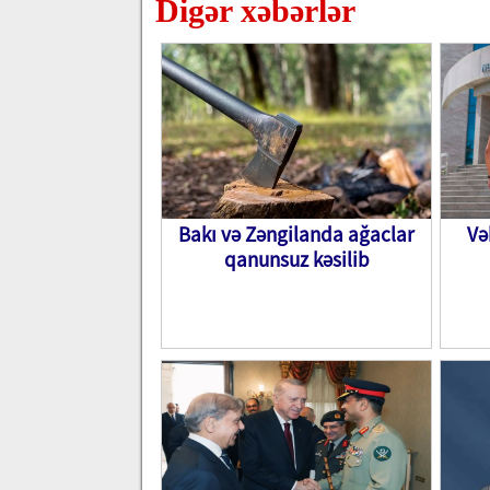
Digər xəbərlər
Bakı və Zəngilanda ağaclar
Və
qanunsuz kəsilib