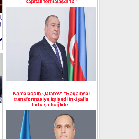
kapitalı formalaşdırıb”
l
d
ə
Kamaləddin Qafarov: “Rəqəmsal
transformasiya iqtisadi inkişafla
birbaşa bağlıdır”