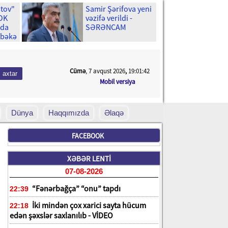
stov"
Samir Şərifova yeni
ŞOK
vəzifə verildi -
ıda
SƏRƏNCAM
əbəkə
Cümə
, 7 avqust 2026
,
19:01:44
Mobil versiya
Dünya
Haqqımızda
Əlaqə
FACEBOOK
XƏBƏR LENTİ
07-08-2026
“Fənərbağça” “onu” tapdı
22:39
İki mindən çox xarici sayta hücum
22:18
edən şəxslər saxlanılıb - VİDEO