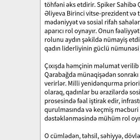
töhfəni əks etdirir. Spiker Sahib
Əliyeva Birinci vitse-prezident və 
mədəniyyət və sosial rifah sahəl
aparıcı rol oynayır. Onun fəaliyyə
rolunu aydın şəkildə nümayiş etdir
qadın liderliyinin güclü nümunəsi k
Çıxışda həmçinin məlumat verilib 
Qarabağda münaqişədən sonrakı 
verirlər. Milli yenidənqurma prio
olaraq, qadınlar bu ərazilərdə sosia
prosesində fəal iştirak edir, infr
qurulmasında və keçmiş məcburi k
dəstəklənməsində mühüm rol oyna
O cümlədən, təhsil, səhiyyə, dövlət 