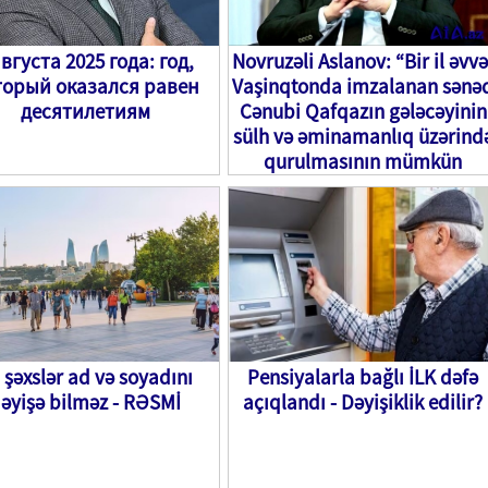
августа 2025 года: год,
Novruzəli Aslanov: “Bir il əvvə
торый оказался равен
Vaşinqtonda imzalanan sənə
десятилетиям
Cənubi Qafqazın gələcəyinin
sülh və əminamanlıq üzərind
qurulmasının mümkün
olduğunu nümayiş etdirir”
 şəxslər ad və soyadını
Pensiyalarla bağlı İLK dəfə
əyişə bilməz - RƏSMİ
açıqlandı - Dəyişiklik edilir?