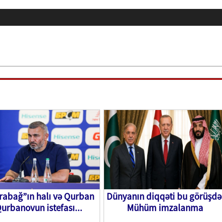
rabağ”ın halı və Qurban
Dünyanın diqqəti bu görüşdə
urbanovun istefası...
Mühüm imzalanma