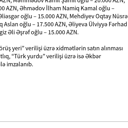
AZN, Məmmədov Ramil Şamil oğlu – 20.000 AZN,
.000 AZN, Əhmədov İlham Namiq Kamal oğlu –
iəsgər oğlu – 15.000 AZN, Mehdiyev Oqtay Nüsrə
iq Aslan oğlu – 17.500 AZN, Əliyeva Ülviyyə Fərhad
iz Əli Əşrəf oğlu – 15.000 AZN.
üş yeri” verilişi üzrə xidmətlərin satın alınması
ıq, “Türk yurdu” verilişi üzrə isə Əkbər
lə imzalanıb.