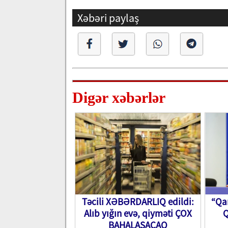
Xəbəri paylaş
Digər xəbərlər
Təcili XƏBƏRDARLIQ edildi:
“Qa
Alıb yığın evə, qiyməti ÇOX
Q
BAHALAŞACAQ