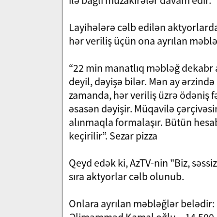
ilə bağlı müzakirələr davam edir.
Layihələrə cəlb edilən aktyorlardan
hər veriliş üçün ona ayrılan məbləğ
“22 min manatlıq məbləğ dekabr a
deyil, dəyişə bilər. Mən ay ərzində 
zamanda, hər veriliş üzrə ödəniş fə
əsasən dəyişir. Müqavilə çərçivəsin
alınmaqla formalaşır. Bütün hes
keçirilir”. Sezar pizza
Qeyd edək ki, AzTV-nin "Biz, səssiz 
sıra aktyorlar cəlb olunub.
Onlara ayrılan məbləğlər belədir: