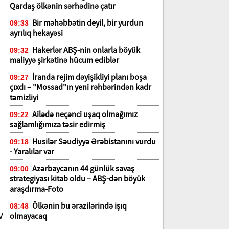
Qardaş ölkənin sərhədinə çatır
Bir məhəbbətin deyil, bir yurdun
09:33
ayrılıq hekayəsi
Hakerlər ABŞ-nin onlarla böyük
09:32
maliyyə şirkətinə hücum ediblər
İranda rejim dəyişikliyi planı boşa
09:27
çıxdı – "Mossad"ın yeni rəhbərindən kadr
təmizliyi
Ailədə neçənci uşaq olmağımız
09:22
sağlamlığımıza təsir edirmiş
Husilər Səudiyyə Ərəbistanını vurdu
09:18
- Yaralılar var
Azərbaycanın 44 günlük savaş
09:00
strategiyası kitab oldu – ABŞ-dən böyük
araşdırma-Foto
Ölkənin bu ərazilərində işıq
08:48
v
olmayacaq