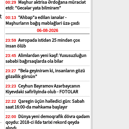
Məşhur aktrisa Ərdoğana müraciət
00:29
etdi: "Gecələr yata bilmirəm"
t
"Ahbap"a edilən ianələr -
00:13
Məşhurların bağış məbləğləri üzə çıxdı
06-08-2026
Avropada istidən 25 mindən çox
23:59
insan ölüb
Alimlərdən yeni kəşf: Yuxusuzluğun
23:45
səbəbi bağırsaqlarda ola bilər
"Belə geyinirəm ki, insanların gözü
23:27
gözəllik görsün"
Ceyhun Bayramov Azərbaycanın
23:23
Kiyevdəki səfirliyində olub - FOTOLAR
Qaregin üçün həlledici gün: Sabah
22:22
saat 16:00-da məhkəmə başlayır
Dünya yeni demoqrafik dövrə qədəm
22:00
qoydu: 2018-ci ildə tarixi rekord qeydə
alındı