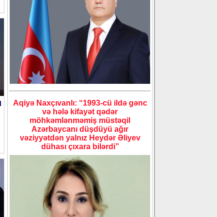
ı
Aqiyə Naxçıvanlı: “1993-cü ildə gənc
və hələ kifayət qədər
möhkəmlənməmiş müstəqil
Azərbaycanı düşdüyü ağır
vəziyyətdən yalnız Heydər Əliyev
dühası çıxara bilərdi”