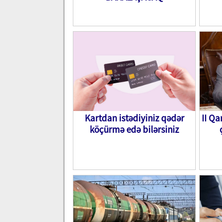
Kartdan istədiyiniz qədər
II Q
köçürmə edə bilərsiniz