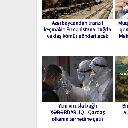
Azərbaycandan tranzit
Müqa
keçməklə Ermənistana buğda
qon
və daş kömür göndəriləcək
Məh
Yeni virusla bağlı
Bi
XƏBƏRDARLIQ - Qardaş
y
ölkənin sərhədinə çatır