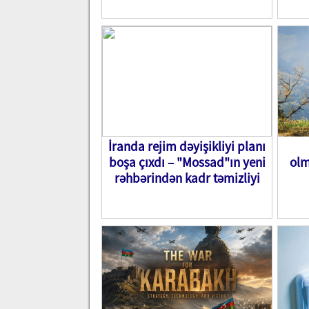
İranda rejim dəyişikliyi planı
boşa çıxdı – "Mossad"ın yeni
olm
rəhbərindən kadr təmizliyi