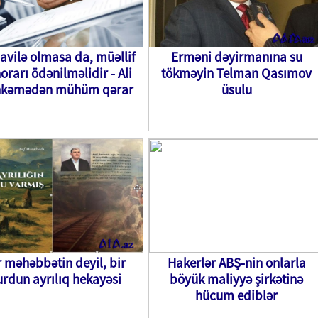
vilə olmasa da, müəllif
Erməni dəyirmanına su
orarı ödənilməlidir - Ali
tökməyin Telman Qasımov
kəmədən mühüm qərar
üsulu
r məhəbbətin deyil, bir
Hakerlər ABŞ-nin onlarla
urdun ayrılıq hekayəsi
böyük maliyyə şirkətinə
hücum ediblər