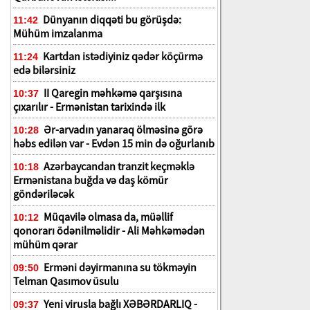
Dünyanın diqqəti bu görüşdə:
11:42
Mühüm imzalanma
Kartdan istədiyiniz qədər köçürmə
11:24
edə bilərsiniz
II Qaregin məhkəmə qarşısına
10:37
çıxarılır - Ermənistan tarixində ilk
Ər-arvadın yanaraq ölməsinə görə
10:28
həbs edilən var - Evdən 15 min də oğurlanıb
Azərbaycandan tranzit keçməklə
10:18
Ermənistana buğda və daş kömür
göndəriləcək
Müqavilə olmasa da, müəllif
10:12
qonorarı ödənilməlidir - Ali Məhkəmədən
mühüm qərar
Erməni dəyirmanına su tökməyin
09:50
Telman Qasımov üsulu
Yeni virusla bağlı XƏBƏRDARLIQ -
09:37