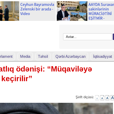
Ceyhun Bayramovla
AAYDA Suraxa
Zelenski bir arada -
sakinlərinin
Video
MÜRACİƏTİNİ
EŞİTMİR -
Uşaqlarımız y
palçıq içində
məktəbə gedə
rlament
Media
Təhsil
Qərbi Azərbaycan
İqtisadiyyat
tlıq ödənişi: “Müqaviləyə
keçirilir”
Şirift ölçüsü: