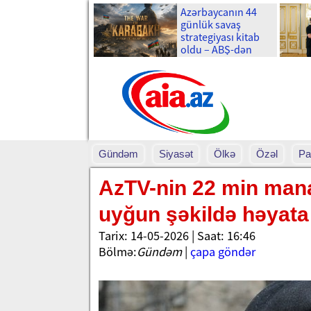
Azərbaycanın 44
günlük savaş
strategiyası kitab
oldu – ABŞ-dən
böyük araşdırma-
Foto
Gündəm
Siyasət
Ölkə
Özəl
Pa
AzTV-nin 22 min mana
uyğun şəkildə həyata 
Tarix: 14-05-2026 | Saat: 16:46
Bölmə:
Gündəm
|
çapa göndər