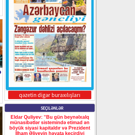
ə
qəzetin digər buraxılışları
SEÇILƏNLƏR
Eldar Quliyev: “Bu gün beynəlxalq
münasibətlər sistemində etimad ən
böyük siyasi kapitaldır və Prezident
İlham Əliyevin həyata keçirdiyi