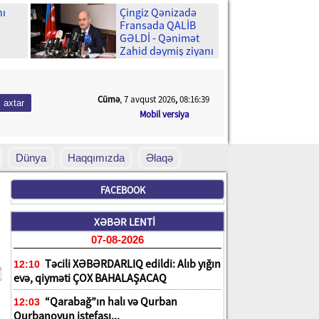
nı
Çingiz Qənizadə
Fransada QALİB
GƏLDİ - Qənimət
Zahid dəymiş ziyanı
enə
qəpiyinə kimi
ÖDƏDİ
cək?
Cümə
, 7 avqust 2026
,
08:16:40
Mobil versiya
Dünya
Haqqımızda
Əlaqə
FACEBOOK
XƏBƏR LENTİ
07-08-2026
Təcili XƏBƏRDARLIQ edildi: Alıb yığın
12:10
evə, qiyməti ÇOX BAHALAŞACAQ
“Qarabağ”ın halı və Qurban
12:03
Qurbanovun istefası...