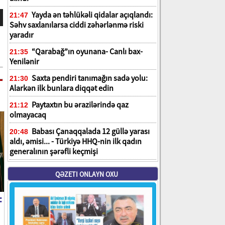
Yayda ən təhlükəli qidalar açıqlandı:
21:47
Səhv saxlanılarsa ciddi zəhərlənmə riski
yaradır
“Qarabağ”ın oyunana- Canlı bax-
21:35
Yenilənir
Saxta pendiri tanımağın sadə yolu:
21:30
Alarkən ilk bunlara diqqət edin
Paytaxtın bu ərazilərində qaz
21:12
olmayacaq
Babası Çanaqqalada 12 güllə yarası
20:48
aldı, əmisi... - Türkiyə HHQ-nin ilk qadın
generalının şərəfli keçmişi
QƏZETI ONLAYN OXU
: