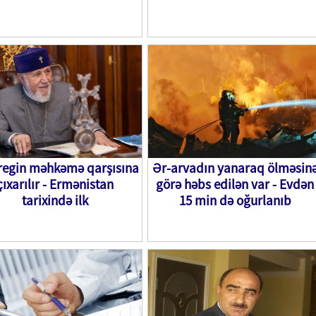
aregin məhkəmə qarşısına
Ər-arvadın yanaraq ölməsin
çıxarılır - Ermənistan
görə həbs edilən var - Evdən
tarixində ilk
15 min də oğurlanıb