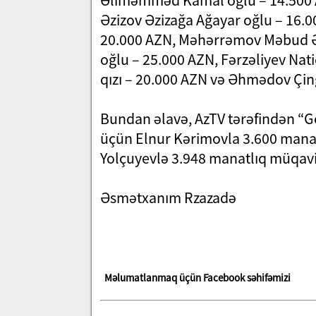
Əliməmməd Kamal oğlu – 14.500 
Əzizov Əzizağa Ağayar oğlu – 16
20.000 AZN, Məhərrəmov Məbud Əl
oğlu – 25.000 AZN, Fərzəliyev Nat
qızı – 20.000 AZN və Əhmədov Çing
Bundan əlavə, AzTV tərəfindən “Gör
üçün Elnur Kərimovla 3.600 manatl
Yolçuyevlə 3.948 manatlıq müqavi
Əsmətxanım Rzazadə
Məlumatlanmaq üçün Facebook səhifəmizi