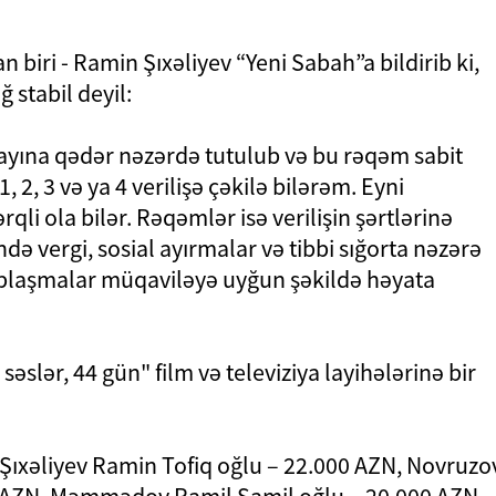
 biri - Ramin Şıxəliyev “Yeni Sabah”a bildirib ki,
 stabil deyil:
yına qədər nəzərdə tutulub və bu rəqəm sabit
1, 2, 3 və ya 4 verilişə çəkilə bilərəm. Eyni
rqli ola bilər. Rəqəmlər isə verilişin şərtlərinə
də vergi, sosial ayırmalar və tibbi sığorta nəzərə
ablaşmalar müqaviləyə uyğun şəkildə həyata
səslər, 44 gün" film və televiziya layihələrinə bir
 Şıxəliyev Ramin Tofiq oğlu – 22.000 AZN, Novruzo