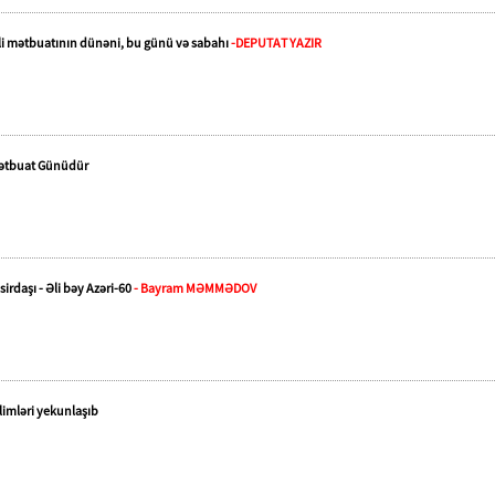
lli mətbuatının dünəni, bu günü və sabahı
-DEPUTAT YAZIR
Mətbuat Günüdür
rdaşı - Əli bəy Azəri-60
- Bayram MƏMMƏDOV
limləri yekunlaşıb