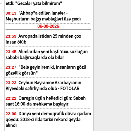
etdi: "Gecələr yata bilmirəm"
"Ahbap"a edilən ianələr -
00:13
Məşhurların bağış məbləğləri üzə çıxdı
06-08-2026
Avropada istidən 25 mindən çox
23:59
insan ölüb
Alimlərdən yeni kəşf: Yuxusuzluğun
23:45
səbəbi bağırsaqlarda ola bilər
"Belə geyinirəm ki, insanların gözü
23:27
gözəllik görsün"
Ceyhun Bayramov Azərbaycanın
23:23
Kiyevdəki səfirliyində olub - FOTOLAR
Qaregin üçün həlledici gün: Sabah
22:22
saat 16:00-da məhkəmə başlayır
Dünya yeni demoqrafik dövrə qədəm
22:00
qoydu: 2018-ci ildə tarixi rekord qeydə
alındı