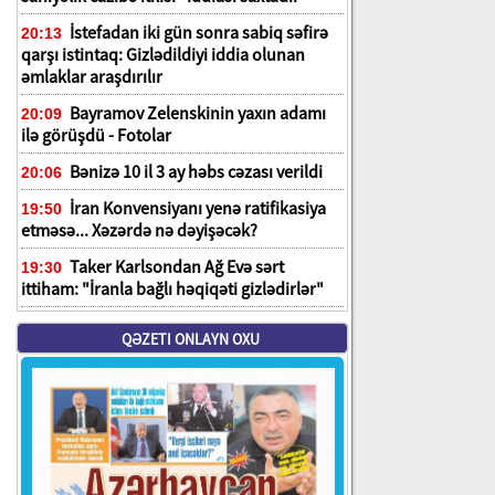
İstefadan iki gün sonra sabiq səfirə
20:13
qarşı istintaq: Gizlədildiyi iddia olunan
əmlaklar araşdırılır
Bayramov Zelenskinin yaxın adamı
20:09
ilə görüşdü - Fotolar
Bənizə 10 il 3 ay həbs cəzası verildi
20:06
İran Konvensiyanı yenə ratifikasiya
19:50
etməsə... Xəzərdə nə dəyişəcək?
Taker Karlsondan Ağ Evə sərt
19:30
ittiham: "İranla bağlı həqiqəti gizlədirlər"
QƏZETI ONLAYN OXU