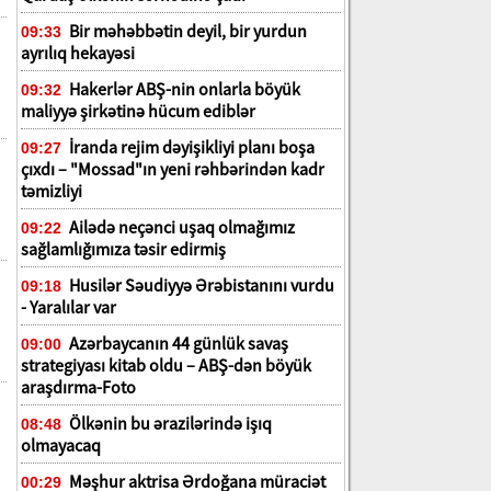
Bir məhəbbətin deyil, bir yurdun
09:33
ayrılıq hekayəsi
Hakerlər ABŞ-nin onlarla böyük
09:32
maliyyə şirkətinə hücum ediblər
İranda rejim dəyişikliyi planı boşa
09:27
çıxdı – "Mossad"ın yeni rəhbərindən kadr
təmizliyi
Ailədə neçənci uşaq olmağımız
09:22
sağlamlığımıza təsir edirmiş
Husilər Səudiyyə Ərəbistanını vurdu
09:18
- Yaralılar var
Azərbaycanın 44 günlük savaş
09:00
strategiyası kitab oldu – ABŞ-dən böyük
araşdırma-Foto
Ölkənin bu ərazilərində işıq
08:48
olmayacaq
Məşhur aktrisa Ərdoğana müraciət
00:29