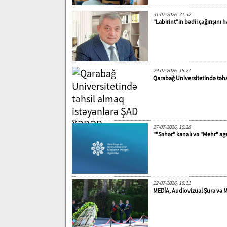
31-07-2026, 21:32
"Labirint"in bədii çağırışını 
29-07-2026, 18:21
Qarabağ Universitetində təh
27-07-2026, 16:28
""Səhər" kanalı və "Mehr" ag
22-07-2026, 16:11
MEDİA, Audiovizual Şura və M