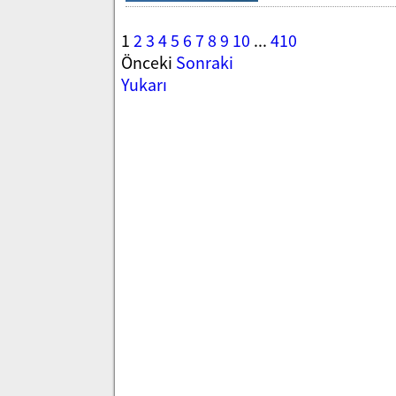
1
2
3
4
5
6
7
8
9
10
...
410
Önceki
Sonraki
Yukarı