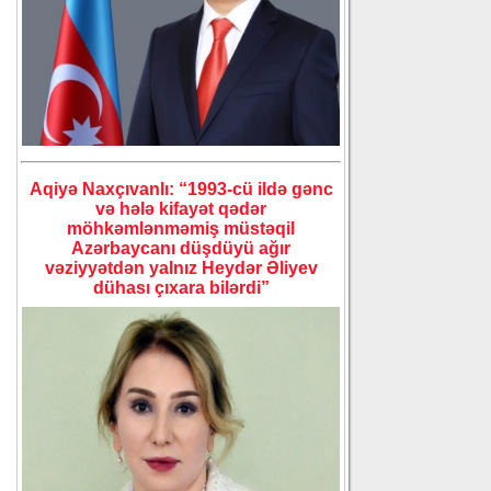
Aqiyə Naxçıvanlı: “1993-cü ildə gənc
və hələ kifayət qədər
möhkəmlənməmiş müstəqil
Azərbaycanı düşdüyü ağır
vəziyyətdən yalnız Heydər Əliyev
dühası çıxara bilərdi”