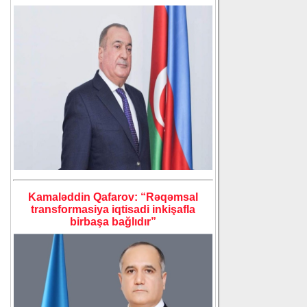
Kamaləddin Qafarov: “Rəqəmsal
transformasiya iqtisadi inkişafla
birbaşa bağlıdır”