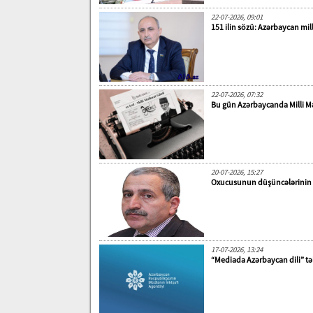
22-07-2026, 09:01
151 ilin sözü: Azərbaycan mi
22-07-2026, 07:32
Bu gün Azərbaycanda Milli 
20-07-2026, 15:27
Oxucusunun düşüncələrinin si
17-07-2026, 13:24
“Mediada Azərbaycan dili” tə