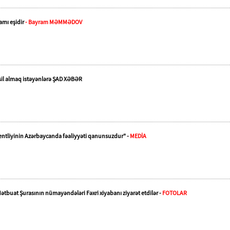
hamı eşidir
- Bayram MƏMMƏDOV
sil almaq istəyənlərə ŞAD XƏBƏR
entliyinin Azərbaycanda fəaliyyəti qanunsuzdur" -
MEDİA
ətbuat Şurasının nümayəndələri Fəxri xiyabanı ziyarət etdilər -
FOTOLAR