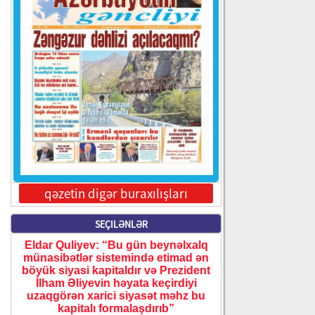
qəzetin digər buraxılışları
SEÇILƏNLƏR
Eldar Quliyev: “Bu gün beynəlxalq
münasibətlər sistemində etimad ən
böyük siyasi kapitaldır və Prezident
İlham Əliyevin həyata keçirdiyi
uzaqgörən xarici siyasət məhz bu
kapitalı formalaşdırıb”