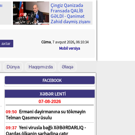
nı
Çingiz Qənizadə
Fransada QALİB
GƏLDİ - Qənimət
Zahid dəymiş ziyanı
enə
qəpiyinə kimi
ÖDƏDİ
cək?
Cümə
, 7 avqust 2026
,
06:10:35
Mobil versiya
Dünya
Haqqımızda
Əlaqə
FACEBOOK
XƏBƏR LENTİ
07-08-2026
Erməni dəyirmanına su tökməyin
09:50
Telman Qasımov üsulu
Yeni virusla bağlı XƏBƏRDARLIQ -
09:37
Qardaş ölkənin sərhədinə çatır