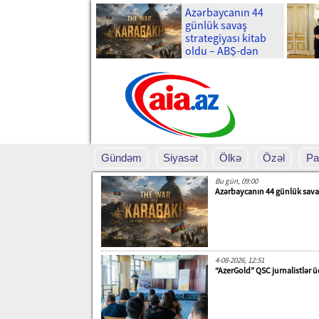
Azərbaycanın 44
günlük savaş
strategiyası kitab
oldu – ABŞ-dən
böyük araşdırma-
Foto
Gündəm
Siyasət
Ölkə
Özəl
Pa
Bu gün, 09:00
Azərbaycanın 44 günlük sava
4-08-2026, 12:51
“AzerGold” QSC jurnalistlər ü