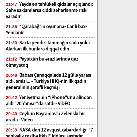
Yayda ən təhlükəli qidalar açıqlandı:
21:47
Səhv saxlanılarsa ciddi zəhərlənmə riski
yaradır
“Qarabağ”ın oyunana- Canlı bax-
21:35
Yenilənir
Saxta pendiri tanımağın sadə yolu:
21:30
Alarkən ilk bunlara diqqət edin
Paytaxtın bu ərazilərində qaz
21:12
olmayacaq
Babası Çanaqqalada 12 güllə yarası
20:48
aldı, əmisi... - Türkiyə HHQ-nin ilk qadın
generalının şərəfli keçmişi
Yeniyetmənin “iPhone”unu əlindən
20:42
alıb "20 Yanvar"da satdı - VİDEO
Ceyhun Bayramovla Zelenski bir
20:40
arada - Video
NASA-dan 12 avqust xəbərdarlığı: "7
20:39
saniyəlik cazibə itkisi" iddiası saxtadır