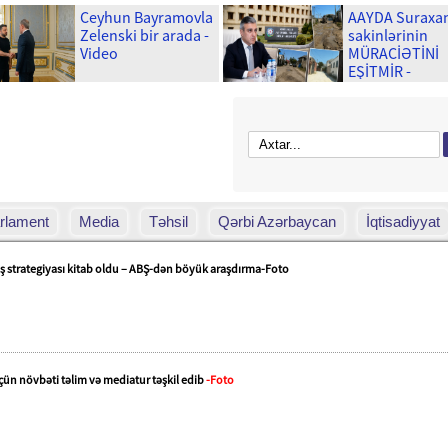
Ceyhun Bayramovla
AAYDA Suraxa
Zelenski bir arada -
sakinlərinin
Video
MÜRACİƏTİNİ
EŞİTMİR -
Uşaqlarımız y
palçıq içində
məktəbə gedə
rlament
Media
Təhsil
Qərbi Azərbaycan
İqtisadiyyat
ş strategiyası kitab oldu – ABŞ-dən böyük araşdırma-Foto
çün növbəti təlim və mediatur təşkil edib
-Foto