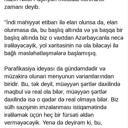
zamanı deyib.
"İndi mahiyyət etibarı ilə elan olunsa da, elan
olunmasa da, bu başlıq altında və ya başqa bir
başlıq altında biz o vaxtdan Azərbaycanla necə
irəliləyəcəyik, yol xəritəsinin nə ola biləcəyi ilə
bağlı məsləhətləşmələrə başlamışıq.
Parafikasiya ideyası da gündəmdədir və
müzakirə olunan menyunun variantlarından
biridir. Bu, tək deyil, müəyyən şərtlər daxilində
məqbul və real ola bilər, müəyyən şərtlər
daxilində isə o qədər də real olmaya bilər. Biz
sülh sazişinin imzalanması istiqamətində
irəliləmək üçün heç bir fürsəti əldən
verməyəcəyik. Yenə də deyirəm ki, bu,