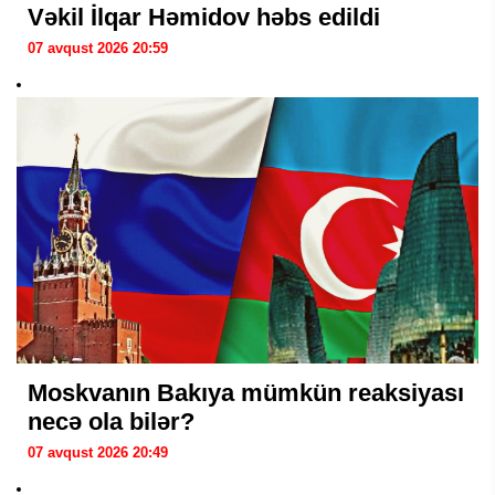
Vəkil İlqar Həmidov həbs edildi
07 avqust 2026 20:59
Moskvanın Bakıya mümkün reaksiyası
necə ola bilər?
07 avqust 2026 20:49