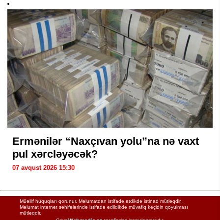
Ermənilər “Naxçıvan yolu”na nə vaxt
pul xərcləyəcək?
07 avqust 2026 15:30
Müəllif hüquqları qorunur. Məlumatdan istifadə etdikdə istinad mütləqdir.
Məlumat internet səhifələrində istifadə edildikdə müvafiq keçidin qoyulması
mütləqdir.