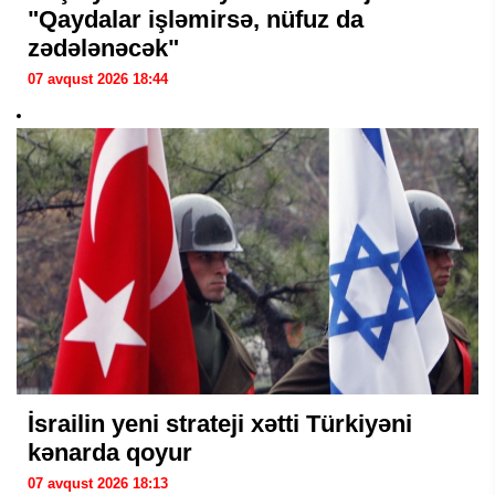
"Qaydalar işləmirsə, nüfuz da
zədələnəcək"
07 avqust 2026 18:44
İsrailin yeni strateji xətti Türkiyəni
kənarda qoyur
07 avqust 2026 18:13