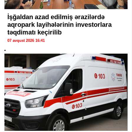
İşğaldan azad edilmiş ərazilərdə
aqropark layihələrinin investorlara
təqdimatı keçirilib
07 avqust 2026 16:41