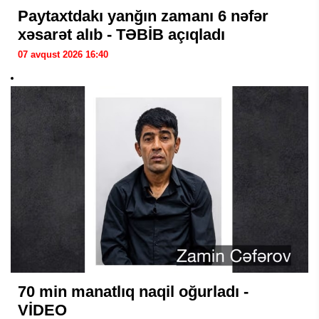
Paytaxtdakı yanğın zamanı 6 nəfər
xəsarət alıb - TƏBİB açıqladı
07 avqust 2026 16:40
70 min manatlıq naqil oğurladı -
VİDEO