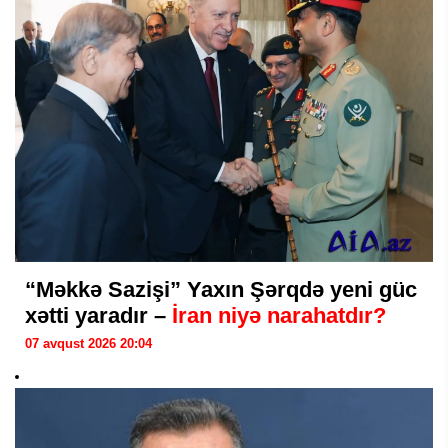
“Məkkə Sazişi” Yaxın Şərqdə yeni güc
xətti yaradır –
İran niyə narahatdır?
07 avqust 2026 20:04