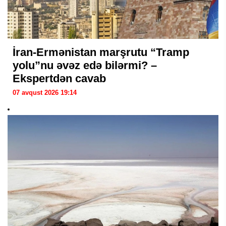
İran-Ermənistan marşrutu “Tramp
yolu”nu əvəz edə bilərmi? –
Ekspertdən cavab
07 avqust 2026 19:14