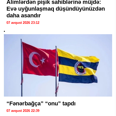
Alimlərdən pişik sahiblərinə müjdə:
Evə uyğunlaşmaq düşündüyünüzdən
daha asandır
07 avqust 2026 23:12
“Fənərbağça” “onu” tapdı
07 avqust 2026 22:39