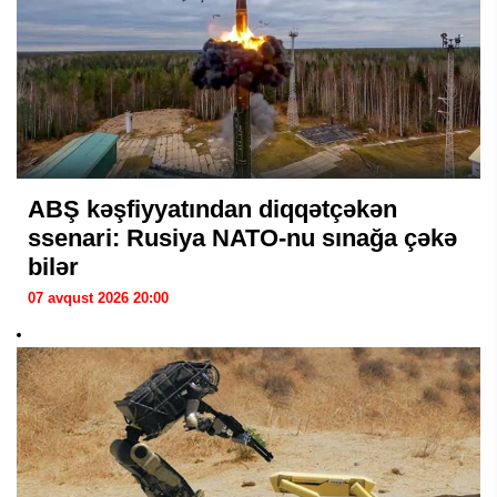
ABŞ kəşfiyyatından diqqətçəkən
ssenari: Rusiya NATO-nu sınağa çəkə
bilər
07 avqust 2026 20:00