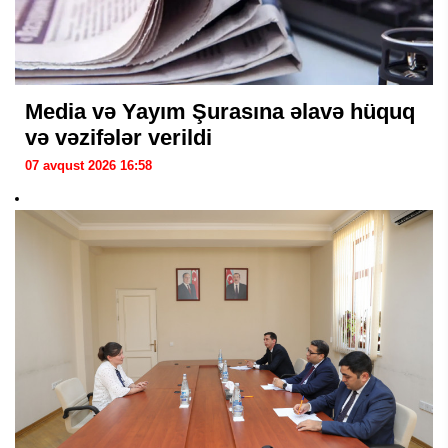
Media və Yayım Şurasına əlavə hüquq
və vəzifələr verildi
07 avqust 2026 16:58