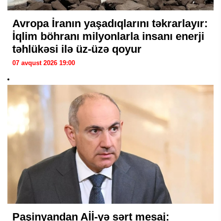
Avropa İranın yaşadıqlarını təkrarlayır:
İqlim böhranı milyonlarla insanı enerji
təhlükəsi ilə üz-üzə qoyur
07 avqust 2026 19:00
Paşinyandan Aİİ-yə sərt mesaj: