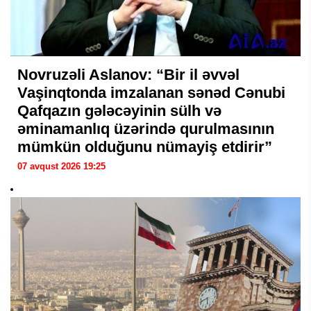
Novruzəli Aslanov: “Bir il əvvəl
Vaşinqtonda imzalanan sənəd Cənubi
Qafqazın gələcəyinin sülh və
əminamanlıq üzərində qurulmasının
mümkün olduğunu nümayiş etdirir”
07 avqust 2026 19:25