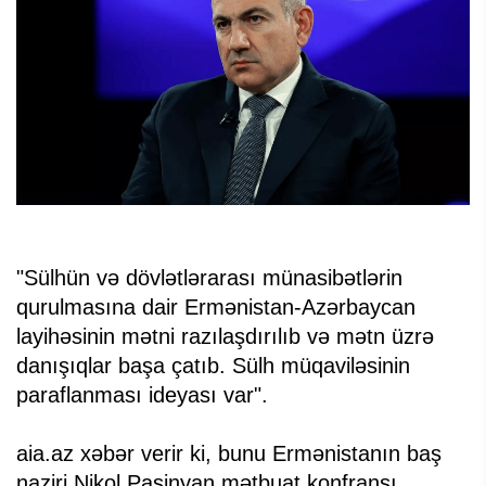
"Sülhün və dövlətlərarası münasibətlərin
qurulmasına dair Ermənistan-Azərbaycan
layihəsinin mətni razılaşdırılıb və mətn üzrə
danışıqlar başa çatıb. Sülh müqaviləsinin
paraflanması ideyası var".
aia.az xəbər verir ki, bunu Ermənistanın baş
naziri Nikol Paşinyan mətbuat konfransı