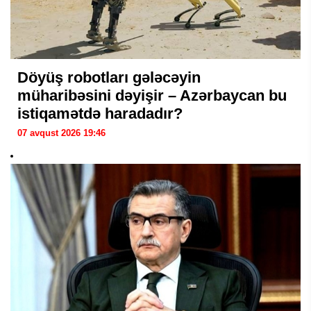
Döyüş robotları gələcəyin
müharibəsini dəyişir – Azərbaycan bu
istiqamətdə haradadır?
07 avqust 2026 19:46