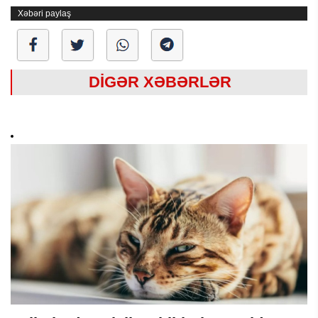
Xəbəri paylaş
DİGƏR XƏBƏRLƏR