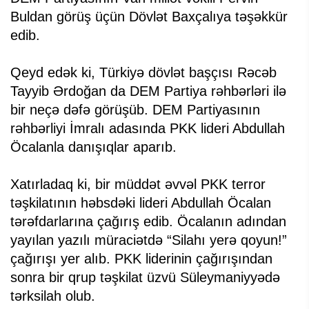
Buldan görüş üçün Dövlət Baxçalıya təşəkkür
edib.
Qeyd edək ki, Türkiyə dövlət başçısı Rəcəb
Tayyib Ərdoğan da DEM Partiya rəhbərləri ilə
bir neçə dəfə görüşüb. DEM Partiyasının
rəhbərliyi İmralı adasında PKK lideri Abdullah
Öcalanla danışıqlar aparıb.
Xatırladaq ki, bir müddət əvvəl PKK terror
təşkilatının həbsdəki lideri Abdullah Öcalan
tərəfdarlarına çağırış edib. Öcalanın adından
yayılan yazılı müraciətdə “Silahı yerə qoyun!”
çağırışı yer alıb. PKK liderinin çağırışından
sonra bir qrup təşkilat üzvü Süleymaniyyədə
tərksilah olub.