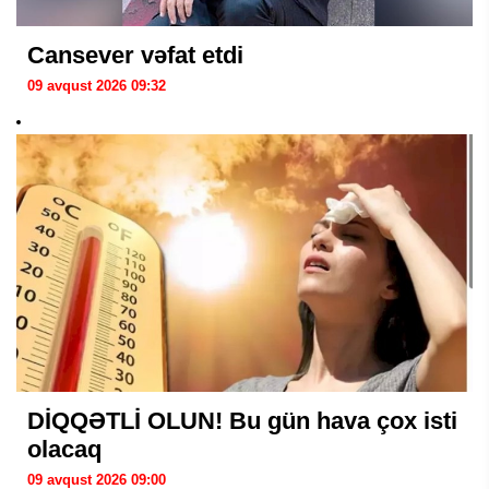
Cansever vəfat etdi
09 avqust 2026 09:32
DİQQƏTLİ OLUN! Bu gün hava çox isti
olacaq
09 avqust 2026 09:00