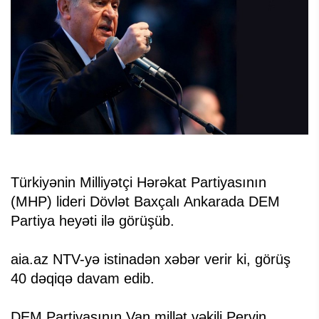
Türkiyənin Milliyətçi Hərəkat Partiyasının
(MHP) lideri Dövlət Baxçalı Ankarada DEM
Partiya heyəti ilə görüşüb.
aia.az NTV-yə istinadən xəbər verir ki, görüş
40 dəqiqə davam edib.
DEM Partiyasının Van millət vəkili Pervin