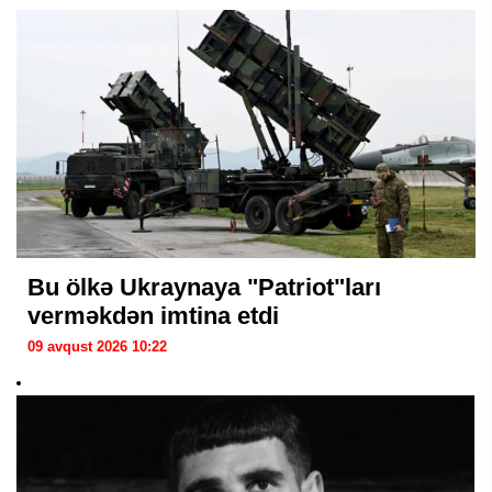
Bu ölkə Ukraynaya "Patriot"ları
verməkdən imtina etdi
09 avqust 2026 10:22