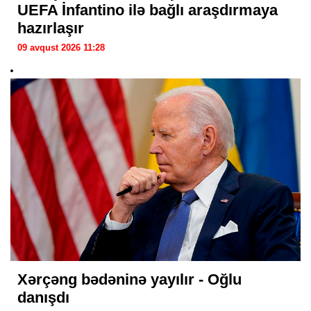
UEFA İnfantino ilə bağlı araşdırmaya
hazırlaşır
09 avqust 2026 11:28
Xərçəng bədəninə yayılır - Oğlu
danışdı