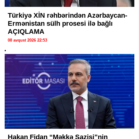
Türkiyə XİN rəhbərindən Azərbaycan-
Ermənistan sülh prosesi ilə bağlı
AÇIQLAMA
08 avqust 2026 22:53
Hakan Fidan “Məkkə Sazişi”nin