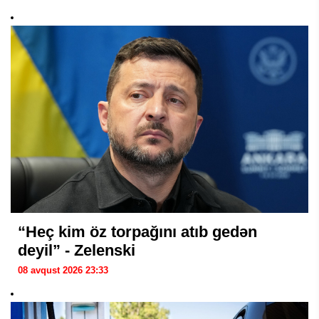
“Heç kim öz torpağını atıb gedən
deyil” - Zelenski
08 avqust 2026 23:33