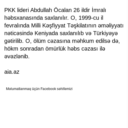
PKK lideri Abdullah Öcalan 26 ildir İmralı
həbsxanasında saxlanılır. O, 1999-cu il
fevralında Milli Kəşfiyyat Təşkilatının əməliyyatı
nəticəsində Keniyada saxlanılıb və Türkiyəyə
gətirilib. O, ölüm cəzasına məhkum edilsə də,
hökm sonradan ömürlük həbs cəzası ilə
əvəzlənib.
aia.az
Məlumatlanmaq üçün Facebook səhifəmizi