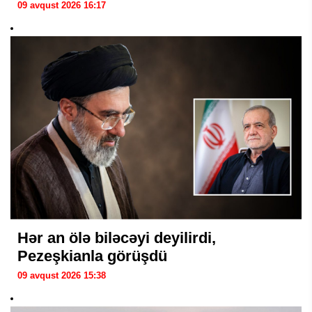
09 avqust 2026 16:17
Hər an ölə biləcəyi deyilirdi,
Pezeşkianla görüşdü
09 avqust 2026 15:38