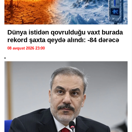
Dünya istidən qovrulduğu vaxt burada
rekord şaxta qeydə alındı: -84 dərəcə
08 avqust 2026 23:00