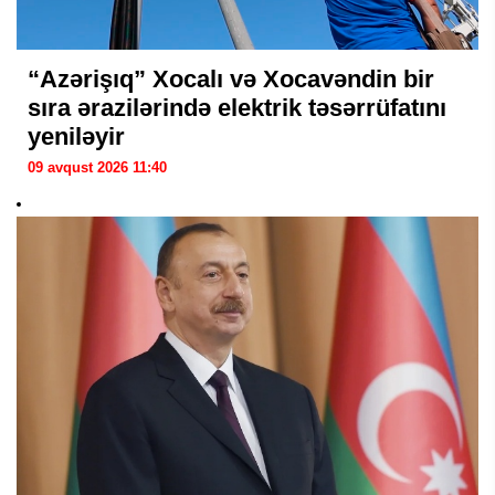
“Azərişıq” Xocalı və Xocavəndin bir
sıra ərazilərində elektrik təsərrüfatını
yeniləyir
09 avqust 2026 11:40