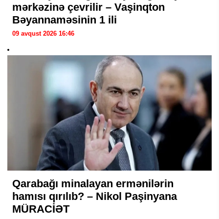
mərkəzinə çevrilir – Vaşinqton
Bəyannaməsinin 1 ili
09 avqust 2026 16:46
Qarabağı minalayan ermənilərin
hamısı qırılıb? – Nikol Paşinyana
MÜRACİƏT