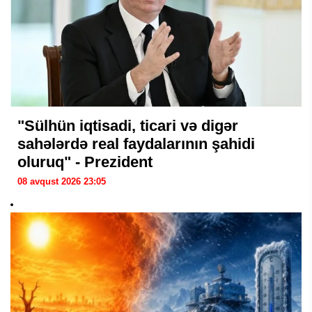
"Sülhün iqtisadi, ticari və digər
sahələrdə real faydalarının şahidi
oluruq" - Prezident
08 avqust 2026 23:05