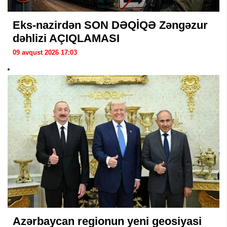
Eks-nazirdən SON DƏQİQƏ Zəngəzur
dəhlizi AÇIQLAMASI
09 avqust 2026 17:03
Azərbaycan regionun yeni geosiyasi