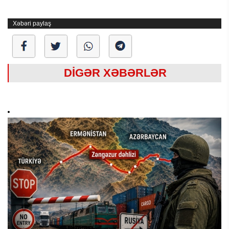
Xəbəri paylaş
DİGƏR XƏBƏRLƏR