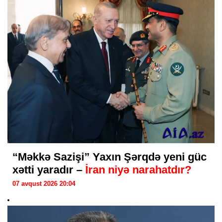
“Məkkə Sazişi” Yaxın Şərqdə yeni güc
xətti yaradır –
İran niyə narahatdır?
07 avqust 2026 20:04