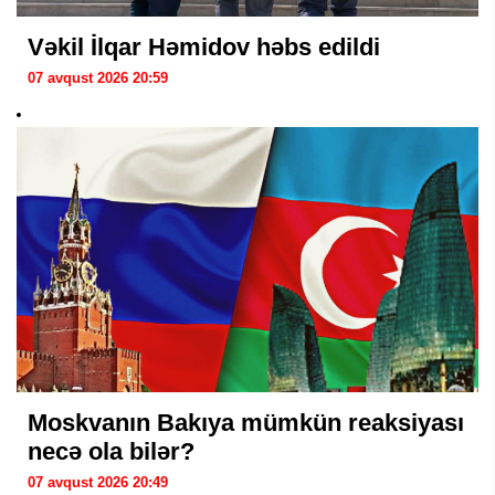
Vəkil İlqar Həmidov həbs edildi
07 avqust 2026 20:59
Moskvanın Bakıya mümkün reaksiyası
necə ola bilər?
07 avqust 2026 20:49