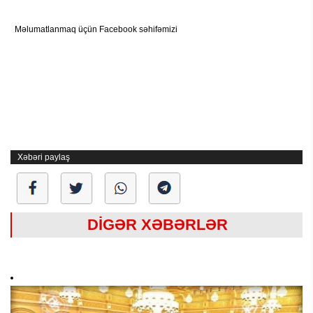
Məlumatlanmaq üçün Facebook səhifəmizi
Xəbəri paylaş
DİGƏR XƏBƏRLƏR