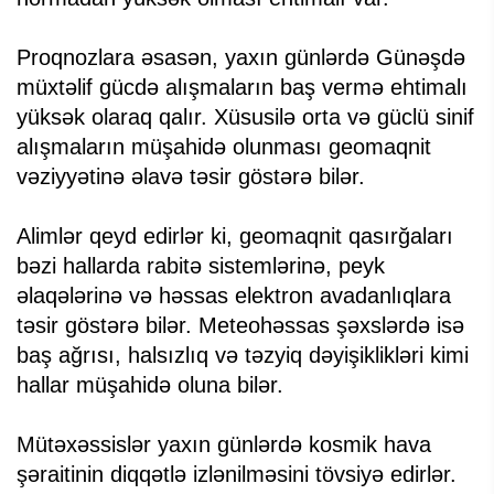
Proqnozlara əsasən, yaxın günlərdə Günəşdə
müxtəlif gücdə alışmaların baş vermə ehtimalı
yüksək olaraq qalır. Xüsusilə orta və güclü sinif
alışmaların müşahidə olunması geomaqnit
vəziyyətinə əlavə təsir göstərə bilər.
Alimlər qeyd edirlər ki, geomaqnit qasırğaları
bəzi hallarda rabitə sistemlərinə, peyk
əlaqələrinə və həssas elektron avadanlıqlara
təsir göstərə bilər. Meteohəssas şəxslərdə isə
baş ağrısı, halsızlıq və təzyiq dəyişiklikləri kimi
hallar müşahidə oluna bilər.
Mütəxəssislər yaxın günlərdə kosmik hava
şəraitinin diqqətlə izlənilməsini tövsiyə edirlər.