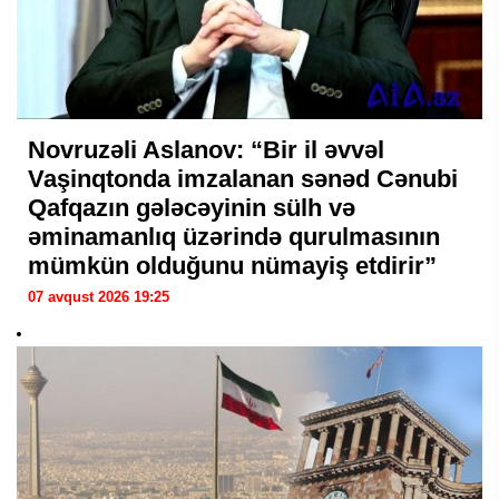
Novruzəli Aslanov: “Bir il əvvəl
Vaşinqtonda imzalanan sənəd Cənubi
Qafqazın gələcəyinin sülh və
əminamanlıq üzərində qurulmasının
mümkün olduğunu nümayiş etdirir”
07 avqust 2026 19:25