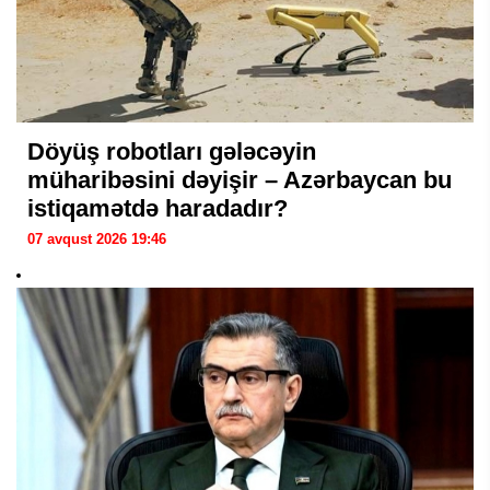
Döyüş robotları gələcəyin
müharibəsini dəyişir – Azərbaycan bu
istiqamətdə haradadır?
07 avqust 2026 19:46