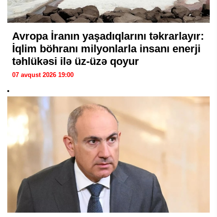
Avropa İranın yaşadıqlarını təkrarlayır:
İqlim böhranı milyonlarla insanı enerji
təhlükəsi ilə üz-üzə qoyur
07 avqust 2026 19:00