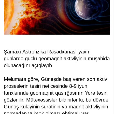
Şamaxı Astrofizika Rəsədxanası yaxın
günlərdə güclü geomaqnit aktivliyinin müşahidə
olunacağını açıqlayıb.
Məlumata görə, Günəşdə baş verən son aktiv
proseslərin təsiri nəticəsində 8-9 iyun
tarixlərində geomaqnit qasırğasının Yerə təsiri
gözlənilir. Mütəxəssislər bildirirlər ki, bu dövrdə
Günəş küləyinin sürətinin və maqnit aktivliyinin
normadan yüksək olması ehtimalı var.