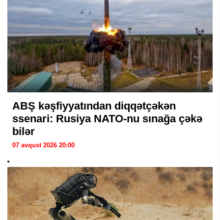
ABŞ kəşfiyyatından diqqətçəkən
ssenari: Rusiya NATO-nu sınağa çəkə
bilər
07 avqust 2026 20:00