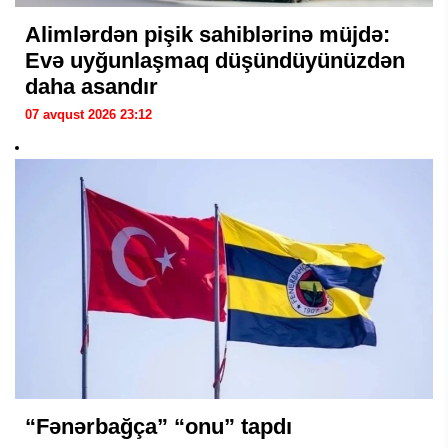
Alimlərdən pişik sahiblərinə müjdə:
Evə uyğunlaşmaq düşündüyünüzdən
daha asandır
07 avqust 2026 23:12
“Fənərbağça” “onu” tapdı