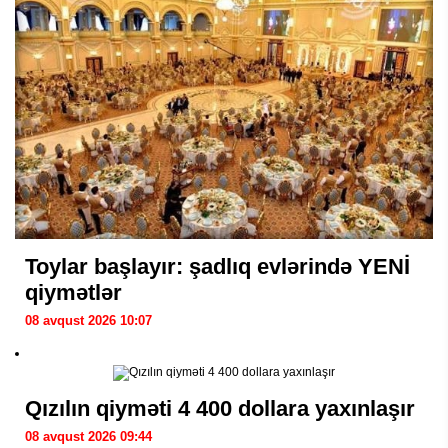
Toylar başlayır: şadlıq evlərində YENİ
qiymətlər
08 avqust 2026 10:07
Qızılın qiyməti 4 400 dollara yaxınlaşır
08 avqust 2026 09:44