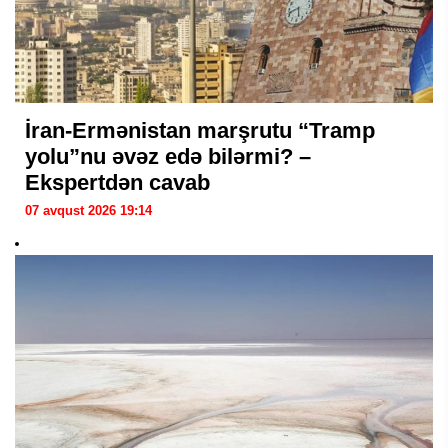
İran-Ermənistan marşrutu “Tramp
yolu”nu əvəz edə bilərmi? –
Ekspertdən cavab
07 avqust 2026 19:14