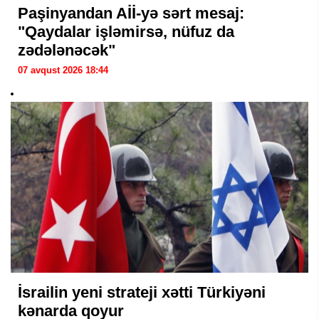
Paşinyandan Aİİ-yə sərt mesaj:
"Qaydalar işləmirsə, nüfuz da
zədələnəcək"
07 avqust 2026 18:44
İsrailin yeni strateji xətti Türkiyəni
kənarda qoyur