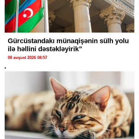
Gürcüstandakı münaqişənin sülh yolu
ilə həllini dəstəkləyirik”
08 avqust 2026 08:57