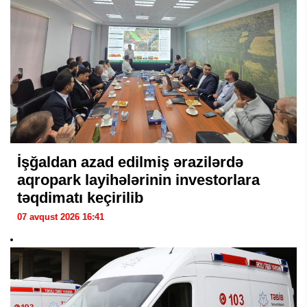
İşğaldan azad edilmiş ərazilərdə
aqropark layihələrinin investorlara
təqdimatı keçirilib
07 avqust 2026 16:41