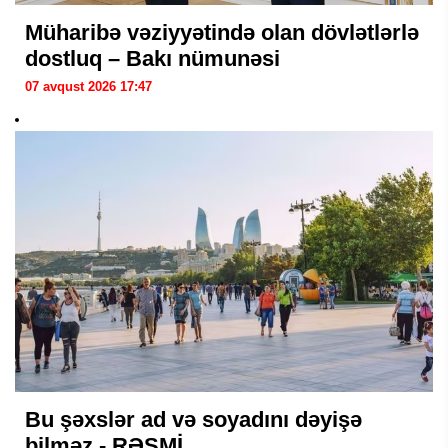
Müharibə vəziyyətində olan dövlətlərlə
dostluq – Bakı nümunəsi
07 avqust 2026 17:47
Bu şəxslər ad və soyadını dəyişə
bilməz - RƏSMİ