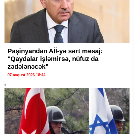
Paşinyandan Aİİ-yə sərt mesaj:
"Qaydalar işləmirsə, nüfuz da
zədələnəcək"
07 avqust 2026 18:44