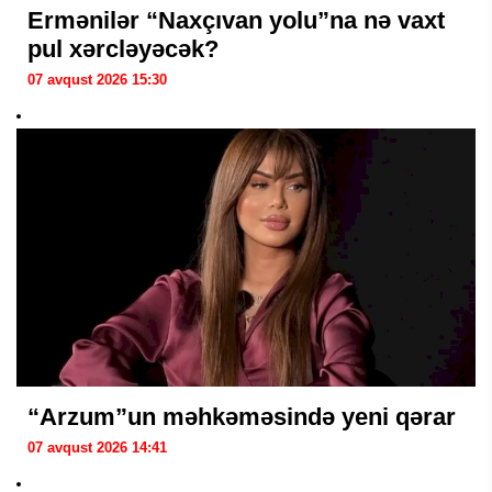
Ermənilər “Naxçıvan yolu”na nə vaxt
pul xərcləyəcək?
07 avqust 2026 15:30
“Arzum”un məhkəməsində yeni qərar
07 avqust 2026 14:41