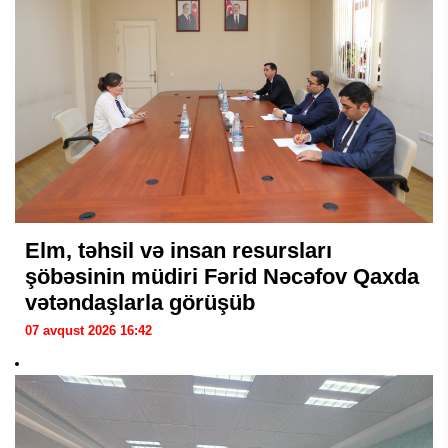
Elm, təhsil və insan resursları
şöbəsinin müdiri Fərid Nəcəfov Qaxda
vətəndaşlarla görüşüb
07 avqust 2026 16:42