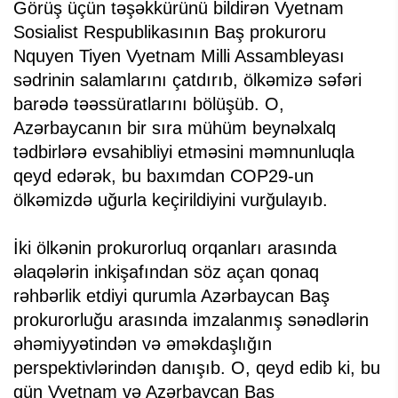
Görüş üçün təşəkkürünü bildirən Vyetnam
Sosialist Respublikasının Baş prokuroru
Nquyen Tiyen Vyetnam Milli Assambleyası
sədrinin salamlarını çatdırıb, ölkəmizə səfəri
barədə təəssüratlarını bölüşüb. O,
Azərbaycanın bir sıra mühüm beynəlxalq
tədbirlərə evsahibliyi etməsini məmnunluqla
qeyd edərək, bu baxımdan COP29-un
ölkəmizdə uğurla keçirildiyini vurğulayıb.
İki ölkənin prokurorluq orqanları arasında
əlaqələrin inkişafından söz açan qonaq
rəhbərlik etdiyi qurumla Azərbaycan Baş
prokurorluğu arasında imzalanmış sənədlərin
əhəmiyyətindən və əməkdaşlığın
perspektivlərindən danışıb. O, qeyd edib ki, bu
gün Vyetnam və Azərbaycan Baş