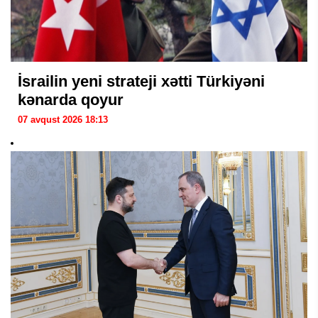
İsrailin yeni strateji xətti Türkiyəni
kənarda qoyur
07 avqust 2026 18:13