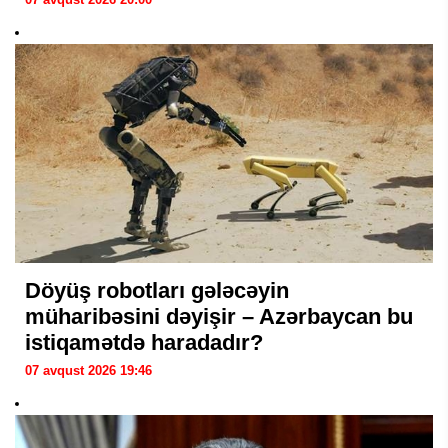
Döyüş robotları gələcəyin
müharibəsini dəyişir – Azərbaycan bu
istiqamətdə haradadır?
07 avqust 2026 19:46