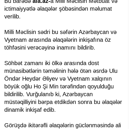
Bu barədə
aia.az-
a Milli Məclisin Mətbuat və
ictimaiyyətlə əlaqələr şöbəsindən məlumat
verilib.
Milli Məclisin sədri bu səfərin Azərbaycan və
Vyetnam arasında əlaqələrin inkişafına öz
töhfəsini verəcəyinə inamını bildirib.
Söhbət zamanı iki ölkə arasında dost
münasibətlərin təməlinin hələ ötən əsrdə Ulu
Öndər Heydər Əliyev və Vyetnam xalqının
böyük oğlu Ho Şi Min tərəfindən qoyulduğu
bildirilib. Vurğulanıb ki, Azərbaycan
müstəqilliyini bərpa etdikdən sonra bu əlaqələr
dinamik inkişaf edib.
Görüşdə ikitərəfli əlaqələrin güclənməsində ali