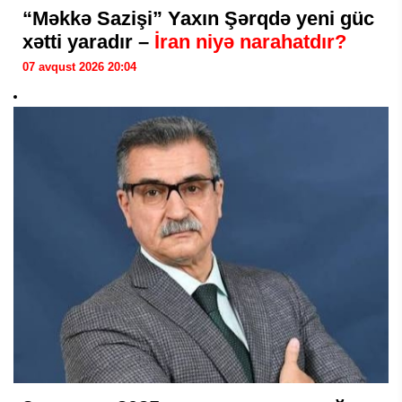
“Məkkə Sazişi” Yaxın Şərqdə yeni güc
xətti yaradır –
İran niyə narahatdır?
07 avqust 2026 20:04