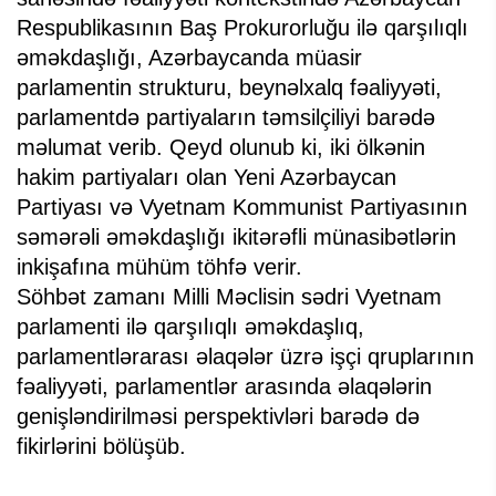
Respublikasının Baş Prokurorluğu ilə qarşılıqlı
əməkdaşlığı, Azərbaycanda müasir
parlamentin strukturu, beynəlxalq fəaliyyəti,
parlamentdə partiyaların təmsilçiliyi barədə
məlumat verib. Qeyd olunub ki, iki ölkənin
hakim partiyaları olan Yeni Azərbaycan
Partiyası və Vyetnam Kommunist Partiyasının
səmərəli əməkdaşlığı ikitərəfli münasibətlərin
inkişafına mühüm töhfə verir.
Söhbət zamanı Milli Məclisin sədri Vyetnam
parlamenti ilə qarşılıqlı əməkdaşlıq,
parlamentlərarası əlaqələr üzrə işçi qruplarının
fəaliyyəti, parlamentlər arasında əlaqələrin
genişləndirilməsi perspektivləri barədə də
fikirlərini bölüşüb.