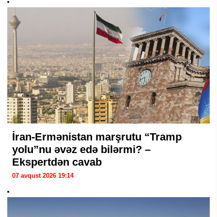
İran-Ermənistan marşrutu “Tramp
yolu”nu əvəz edə bilərmi? –
Ekspertdən cavab
07 avqust 2026 19:14