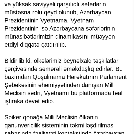
və yüksək səviyyəli qarşılıqlı səfərlərin
müstəsna rolu qeyd olunub, Azərbaycan
Prezidentinin Vyetnama, Vyetnam
Prezidentinin isə Azərbaycana səfərlərinin
münasibətlərimizin dinamikasını müəyyən
etdiyi diqqətə çatdırılıb.
Bildirilib ki, ölkələrimiz beynəlxalq təşkilatlar
çərçivəsində səmərəli əməkdaşlıq edirlər. Bu
baxımdan Qoşulmama Hərəkatının Parlament
Şəbəkəsinin əhəmiyyətindən danışan Milli
Məclisin sədri, Vyetnamı bu platformada fəal
iştiraka dəvət edib.
Spiker qonağa Milli Məclisin ölkənin
qanunvericilik sisteminin təkmilləşdirilməsi
sahəsində fəaliyyəti kontekstində Azərbaycan