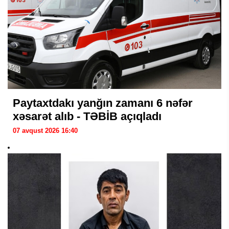
Paytaxtdakı yanğın zamanı 6 nəfər
xəsarət alıb - TƏBİB açıqladı
07 avqust 2026 16:40