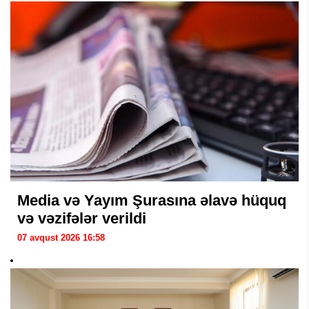
Media və Yayım Şurasına əlavə hüquq
və vəzifələr verildi
07 avqust 2026 16:58