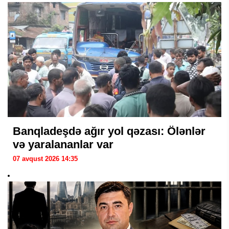
Banqladeşdə ağır yol qəzası: Ölənlər
və yaralananlar var
07 avqust 2026 14:35