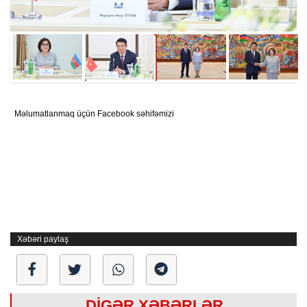
Məlumatlanmaq üçün Facebook səhifəmizi
Xəbəri paylaş
DİGƏR XƏBƏRLƏR