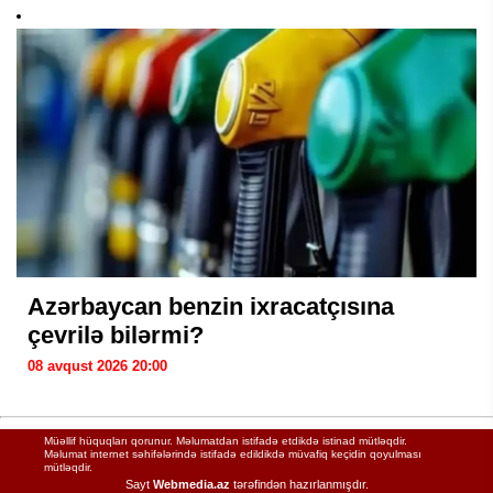
Azərbaycan benzin ixracatçısına
çevrilə bilərmi?
08 avqust 2026 20:00
Müəllif hüquqları qorunur. Məlumatdan istifadə etdikdə istinad mütləqdir.
Məlumat internet səhifələrində istifadə edildikdə müvafiq keçidin qoyulması
mütləqdir.
Sayt
Webmedia.az
tərəfindən hazırlanmışdır.