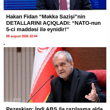
Hakan Fidan “Məkkə Sazişi”nin
DETALLARINI AÇIQLADI: “NATO-nun
5-ci maddəsi ilə eynidir!”
08 avqust 2026 22:44
Pezeşkian: İndi ABŞ ilə razılaşma əldə