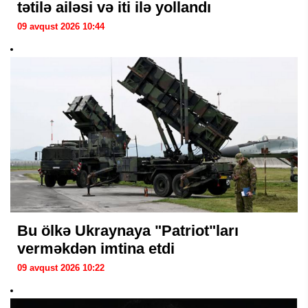
tətilə ailəsi və iti ilə yollandı
09 avqust 2026 10:44
Bu ölkə Ukraynaya "Patriot"ları
verməkdən imtina etdi
09 avqust 2026 10:22