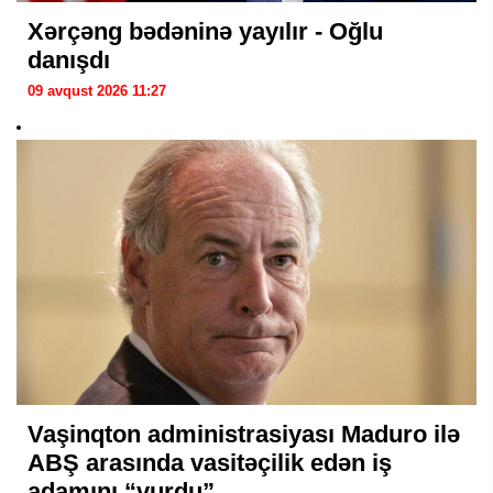
Xərçəng bədəninə yayılır - Oğlu
danışdı
09 avqust 2026 11:27
Vaşinqton administrasiyası Maduro ilə
ABŞ arasında vasitəçilik edən iş
adamını “vurdu”