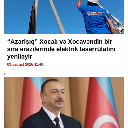
“Azərişıq” Xocalı və Xocavəndin bir
sıra ərazilərində elektrik təsərrüfatını
yeniləyir
09 avqust 2026 11:40