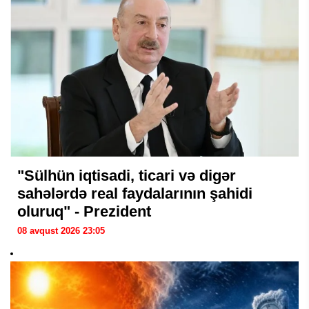
"Sülhün iqtisadi, ticari və digər
sahələrdə real faydalarının şahidi
oluruq" - Prezident
08 avqust 2026 23:05