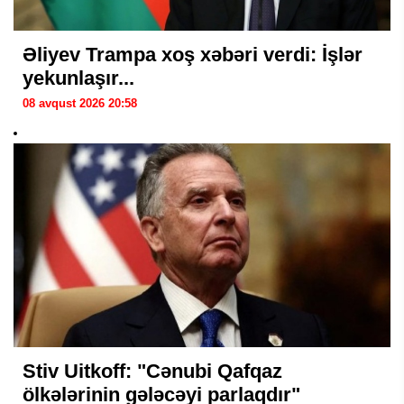
Əliyev Trampa xoş xəbəri verdi: İşlər
yekunlaşır...
08 avqust 2026 20:58
Stiv Uitkoff: "Cənubi Qafqaz
ölkələrinin gələcəyi parlaqdır"