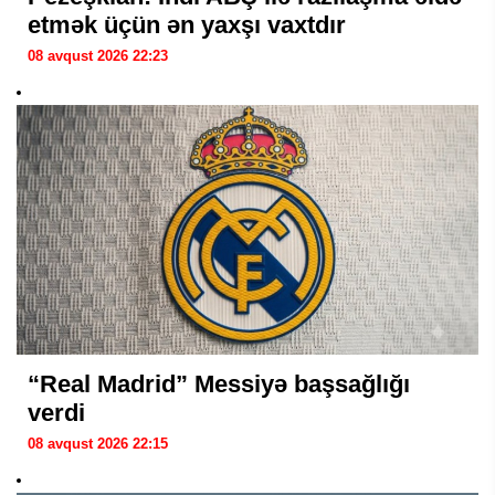
etmək üçün ən yaxşı vaxtdır
08 avqust 2026 22:23
“Real Madrid” Messiyə başsağlığı
verdi
08 avqust 2026 22:15