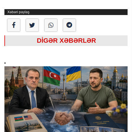
Xəbəri paylaş
DİGƏR XƏBƏRLƏR