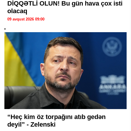
DİQQƏTLİ OLUN! Bu gün hava çox isti
olacaq
09 avqust 2026 09:00
“Heç kim öz torpağını atıb gedən
deyil” - Zelenski