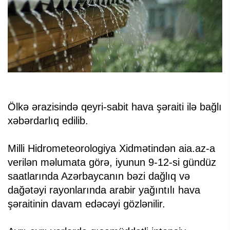
Ölkə ərazisində qeyri-sabit hava şəraiti ilə bağlı
xəbərdarlıq edilib.
Milli Hidrometeorologiya Xidmətindən aia.az-a
verilən məlumata görə, iyunun 9-12-si gündüz
saatlarında Azərbaycanın bəzi dağlıq və
dağətəyi rayonlarında arabir yağıntılı hava
şəraitinin davam edəcəyi gözlənilir.