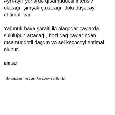
Ayrı-ayrı yerlərdə qısamüddətli intensiv
olacağı, şimşək çaxacağı, dolu düşəcəyi
ehtimalı var.
Yağıntılı hava şəraiti ilə əlaqədar çaylarda
sululuğun artacağı, bəzi dağ çaylarından
qısamüddətli daşqın və sel keçəcəyi ehtimal
olunur.
aia.az
Məlumatlanmaq üçün Facebook səhifəmizi