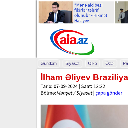
“Mənə aid bəzi
fikirlər təhrif
olunub” - Hikmət
Hacıyev
Gündəm
Siyasət
Ölkə
Özəl
Pa
İlham Əliyev Braziliy
Tarix: 07-09-2024 | Saat: 12:22
Bölmə:
Manşet / Siyasət
|
çapa göndər