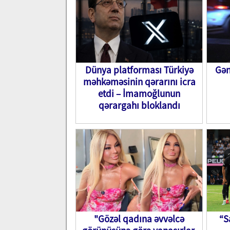
Dünya platforması Türkiyə
Gən
məhkəməsinin qərarını icra
etdi – İmamoğlunun
qərargahı bloklandı
"Gözəl qadına əvvəlcə
“S