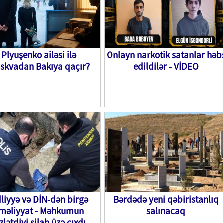
Plyuşenko ailəsi ilə
Onlayn narkotik satanlar həb
skvadan Bakıya qaçır?
edildilər - VİDEO
liyyə və DİN-dən birgə
Bərdədə yeni qəbiristanlıq
məliyyat - Məhkumun
salınacaq
zlətdiyi silah üzə çıxdı