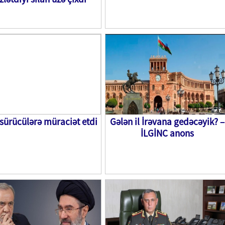
sürücülərə müraciət etdi
Gələn il İrəvana gedəcəyik? –
İLGİNC anons