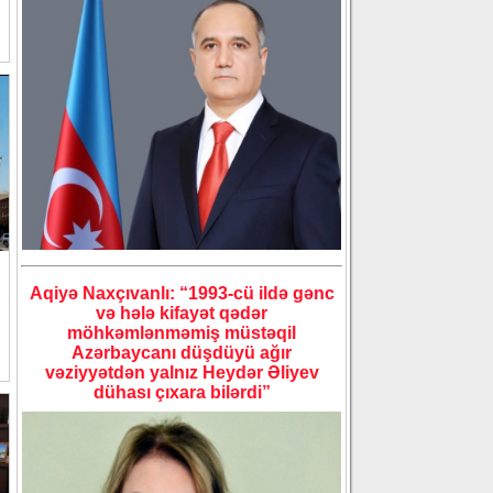
Aqiyə Naxçıvanlı: “1993-cü ildə gənc
və hələ kifayət qədər
möhkəmlənməmiş müstəqil
Azərbaycanı düşdüyü ağır
vəziyyətdən yalnız Heydər Əliyev
dühası çıxara bilərdi”