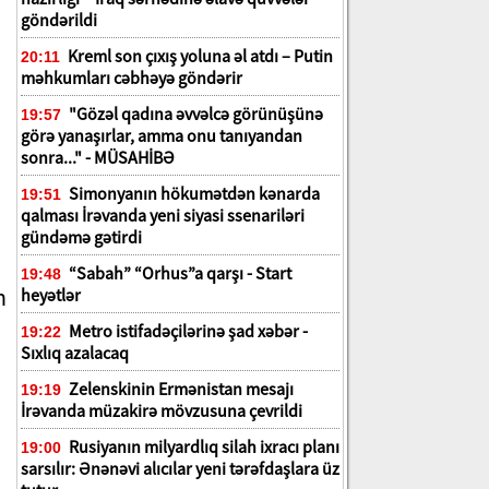
göndərildi
Kreml son çıxış yoluna əl atdı – Putin
20:11
məhkumları cəbhəyə göndərir
"Gözəl qadına əvvəlcə görünüşünə
19:57
görə yanaşırlar, amma onu tanıyandan
sonra..." - MÜSAHİBƏ
Simonyanın hökumətdən kənarda
19:51
qalması İrəvanda yeni siyasi ssenariləri
gündəmə gətirdi
“Sabah” “Orhus”a qarşı - Start
19:48
n
heyətlər
Metro istifadəçilərinə şad xəbər -
19:22
Sıxlıq azalacaq
Zelenskinin Ermənistan mesajı
19:19
İrəvanda müzakirə mövzusuna çevrildi
Rusiyanın milyardlıq silah ixracı planı
19:00
sarsılır: Ənənəvi alıcılar yeni tərəfdaşlara üz