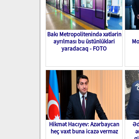
Bakı Metropolitenində xətlərin
ayrılması bu üstünlükləri
Mo
yaradacaq - FOTO
Hikmət Hacıyev: Azərbaycan
Əd
heç vaxt buna icazə verməz
ə
gi