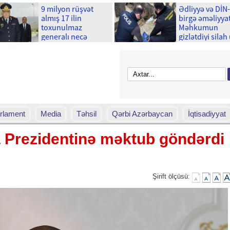
9 milyon rüşvət
Ədliyyə və DİN
almış 17 ilin
birgə əməliyyat
toxunulmaz
Məhkumun
generalı necə
gizlətdiyi silah
çökdü?
çıxdı
rlament
Media
Təhsil
Qərbi Azərbaycan
İqtisadiyyat
a Prezidentinə məktub göndərdi
Şirift ölçüsü: