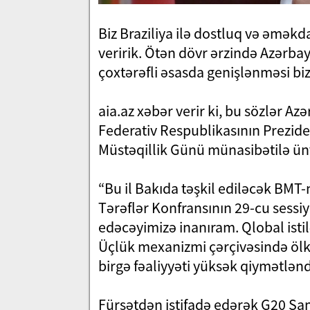
Biz Braziliya ilə dostluq və əməkd
veririk. Ötən dövr ərzində Azərbay
çoxtərəfli əsasda genişlənməsi bizi
aia.az xəbər verir ki, bu sözlər Az
Federativ Respublikasının Preziden
Müstəqillik Günü münasibətilə ün
“Bu il Bakıda təşkil ediləcək BMT
Tərəflər Konfransının 29-cu sessiy
edəcəyimizə inanıram. Qlobal ist
Üçlük mexanizmi çərçivəsində ölkə
birgə fəaliyyəti yüksək qiymətlənd
Fürsətdən istifadə edərək G20 Sa