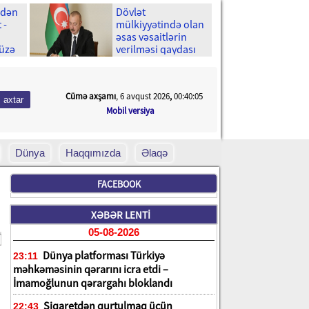
-dən
Dövlət
 -
mülkiyyətində olan
əsas vəsaitlərin
 üzə
verilməsi qaydası
dəyişib
Cümə axşamı
, 6 avqust 2026
,
00:40:07
Mobil versiya
Dünya
Haqqımızda
Əlaqə
FACEBOOK
XƏBƏR LENTİ
05-08-2026
Dünya platforması Türkiyə
23:11
məhkəməsinin qərarını icra etdi –
İmamoğlunun qərargahı bloklandı
Siqaretdən qurtulmaq üçün
22:43