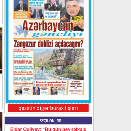
qəzetin digər buraxılışları
SEÇILƏNLƏR
Eldar Quliyev: “Bu gün beynəlxalq