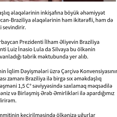
aşlıq əlaqələrinin inkişafına böyük əhəmiyyət
can-Braziliya əlaqələrinin həm ikitərəfli, həm də
 sevindirir.
ərbaycan Prezidenti İlham Əliyevin Braziliya
ti Luiz İnasio Lula da Silvaya bu ölkənin
vanladığı təbrik məktubunda yer alıb.
-nin İqlim Dəyişmələri üzrə Çərçivə Konvensiyasını
ası zamanı Braziliya ilə birgə sıx əməkdaşlıq
iləşməni 1,5 C° səviyyəsində saxlamaq məqsədilə
niz və Birləşmiş Ərəb Əmirlikləri ilə apardığımız
irirəm.
mmitinin keçirilməsində ölkənizə uğurlar