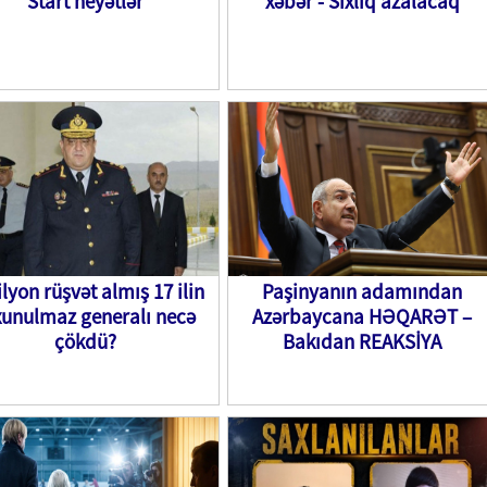
Start heyətlər
xəbər - Sıxlıq azalacaq
lyon rüşvət almış 17 ilin
Paşinyanın adamından
xunulmaz generalı necə
Azərbaycana HƏQARƏT –
çökdü?
Bakıdan REAKSİYA