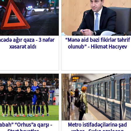
cədə ağır qəza - 3 nəfər
“Mənə aid bəzi fikirlər təhrif
xəsarət aldı
olunub” - Hikmət Hacıyev
abah” “Orhus”a qarşı -
Metro istifadəçilərinə şad