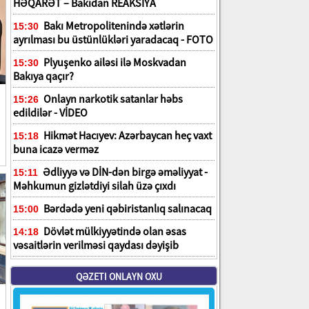
HƏQARƏT – Bakıdan REAKSİYA
Bakı Metropolitenində xətlərin
15:30
ayrılması bu üstünlükləri yaradacaq - FOTO
Plyuşenko ailəsi ilə Moskvadan
15:30
Bakıya qaçır?
Onlayn narkotik satanlar həbs
15:26
edildilər - VİDEO
Hikmət Hacıyev: Azərbaycan heç vaxt
15:18
buna icazə verməz
Ədliyyə və DİN-dən birgə əməliyyat -
15:11
Məhkumun gizlətdiyi silah üzə çıxdı
Bərdədə yeni qəbiristanlıq salınacaq
15:00
Dövlət mülkiyyətində olan əsas
14:18
vəsaitlərin verilməsi qaydası dəyişib
QƏZETI ONLAYN OXU