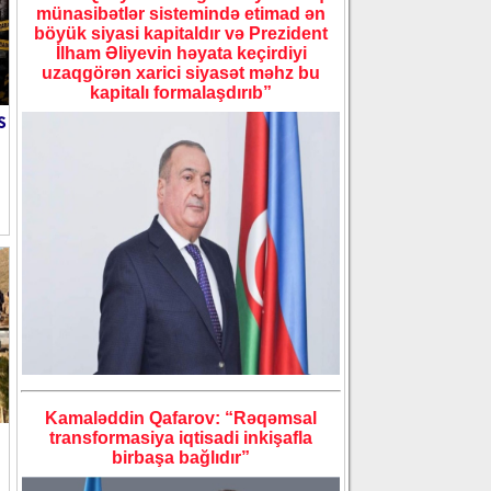
münasibətlər sistemində etimad ən
böyük siyasi kapitaldır və Prezident
İlham Əliyevin həyata keçirdiyi
uzaqgörən xarici siyasət məhz bu
kapitalı formalaşdırıb”
s
Kamaləddin Qafarov: “Rəqəmsal
transformasiya iqtisadi inkişafla
birbaşa bağlıdır”