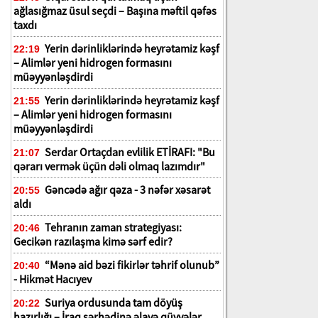
ağlasığmaz üsul seçdi – Başına məftil qəfəs
taxdı
Yerin dərinliklərində heyrətamiz kəşf
22:19
– Alimlər yeni hidrogen formasını
müəyyənləşdirdi
Yerin dərinliklərində heyrətamiz kəşf
21:55
– Alimlər yeni hidrogen formasını
müəyyənləşdirdi
Serdar Ortaçdan evlilik ETİRAFI: "Bu
21:07
qərarı vermək üçün dəli olmaq lazımdır"
Gəncədə ağır qəza - 3 nəfər xəsarət
20:55
aldı
Tehranın zaman strategiyası:
20:46
Gecikən razılaşma kimə sərf edir?
“Mənə aid bəzi fikirlər təhrif olunub”
20:40
- Hikmət Hacıyev
Suriya ordusunda tam döyüş
20:22
hazırlığı – İraq sərhədinə əlavə qüvvələr