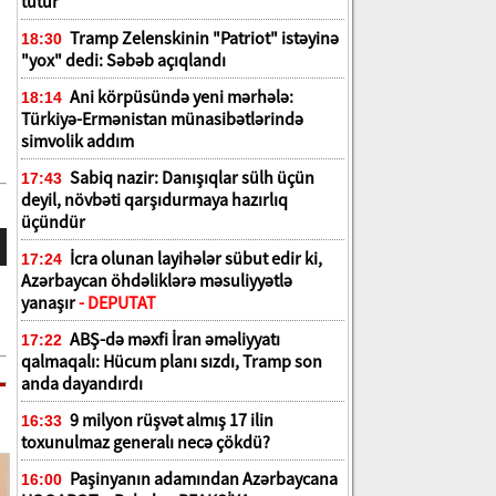
tutur
Tramp Zelenskinin "Patriot" istəyinə
18:30
"yox" dedi: Səbəb açıqlandı
Ani körpüsündə yeni mərhələ:
18:14
Türkiyə-Ermənistan münasibətlərində
simvolik addım
Sabiq nazir: Danışıqlar sülh üçün
17:43
deyil, növbəti qarşıdurmaya hazırlıq
üçündür
İcra olunan layihələr sübut edir ki,
17:24
Azərbaycan öhdəliklərə məsuliyyətlə
yanaşır
- DEPUTAT
ABŞ-də məxfi İran əməliyyatı
17:22
qalmaqalı: Hücum planı sızdı, Tramp son
anda dayandırdı
9 milyon rüşvət almış 17 ilin
16:33
toxunulmaz generalı necə çökdü?
Paşinyanın adamından Azərbaycana
16:00