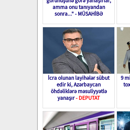
görünüşünə görə yanaşırlar,
amma onu tanıyandan
sonra..." - MÜSAHİBƏ
İcra olunan layihələr sübut
9 mi
edir ki, Azərbaycan
to
öhdəliklərə məsuliyyətlə
yanaşır
- DEPUTAT