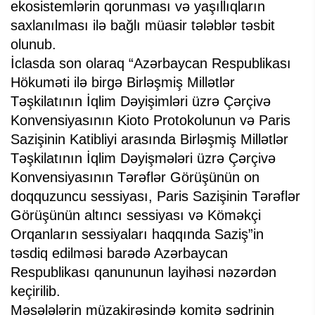
ekosistemlərin qorunması və yaşıllıqların
saxlanılması ilə bağlı müasir tələblər təsbit
olunub.
İclasda son olaraq “Azərbaycan Respublikası
Hökuməti ilə birgə Birləşmiş Millətlər
Təşkilatının İqlim Dəyişimləri üzrə Çərçivə
Konvensiyasının Kioto Protokolunun və Paris
Sazişinin Katibliyi arasında Birləşmiş Millətlər
Təşkilatının İqlim Dəyişmələri üzrə Çərçivə
Konvensiyasının Tərəflər Görüşünün on
doqquzuncu sessiyası, Paris Sazişinin Tərəflər
Görüşünün altıncı sessiyası və Köməkçi
Orqanların sessiyaları haqqında Saziş”in
təsdiq edilməsi barədə Azərbaycan
Respublikası qanununun layihəsi nəzərdən
keçirilib.
Məsələlərin müzakirəsində komitə sədrinin