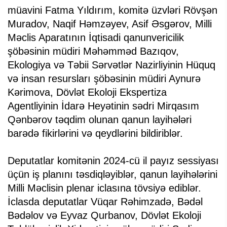
müavini Fatma Yıldırım, komitə üzvləri Rövşən
Muradov, Naqif Həmzəyev, Asif Əsgərov, Milli
Məclis Aparatının İqtisadi qanunvericilik
şöbəsinin müdiri Məhəmməd Bazıqov,
Ekologiya və Təbii Sərvətlər Nazirliyinin Hüquq
və insan resursları şöbəsinin müdiri Aynurə
Kərimova, Dövlət Ekoloji Ekspertiza
Agentliyinin İdarə Heyətinin sədri Mirqasım
Qənbərov təqdim olunan qanun layihələri
barədə fikirlərini və qeydlərini bildiriblər.
Deputatlar komitənin 2024-cü il payız sessiyası
üçün iş planını təsdiqləyiblər, qanun layihələrini
Milli Məclisin plenar iclasına tövsiyə ediblər.
İclasda deputatlar Vüqar Rəhimzadə, Bədəl
Bədəlov və Eyvaz Qurbanov, Dövlət Ekoloji