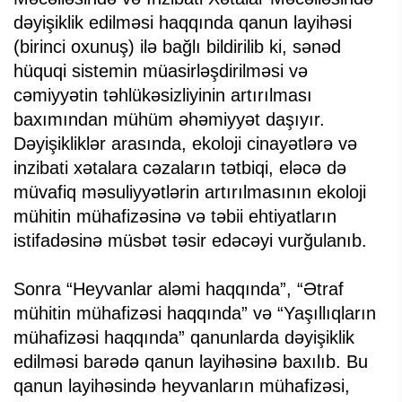
dəyişiklik edilməsi haqqında qanun layihəsi
(birinci oxunuş) ilə bağlı bildirilib ki, sənəd
hüquqi sistemin müasirləşdirilməsi və
cəmiyyətin təhlükəsizliyinin artırılması
baxımından mühüm əhəmiyyət daşıyır.
Dəyişikliklər arasında, ekoloji cinayətlərə və
inzibati xətalara cəzaların tətbiqi, eləcə də
müvafiq məsuliyyətlərin artırılmasının ekoloji
mühitin mühafizəsinə və təbii ehtiyatların
istifadəsinə müsbət təsir edəcəyi vurğulanıb.
Sonra “Heyvanlar aləmi haqqında”, “Ətraf
mühitin mühafizəsi haqqında” və “Yaşıllıqların
mühafizəsi haqqında” qanunlarda dəyişiklik
edilməsi barədə qanun layihəsinə baxılıb. Bu
qanun layihəsində heyvanların mühafizəsi,