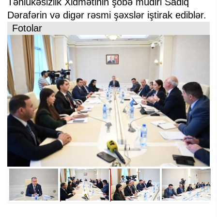
Təhlükəsizlik Xidmətinin şöbə müdiri Sadiq
Dərafərin və digər rəsmi şəxslər iştirak ediblər.
Fotolar