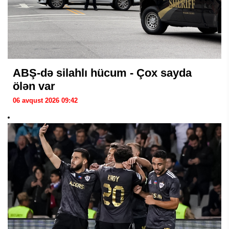
ABŞ-də silahlı hücum - Çox sayda
ölən var
06 avqust 2026 09:42