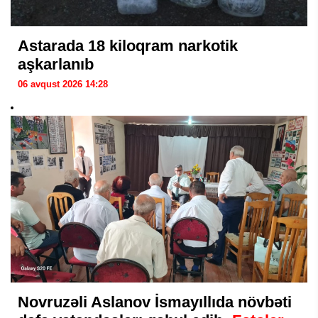
Astarada 18 kiloqram narkotik
aşkarlanıb
06 avqust 2026 14:28
Novruzəli Aslanov İsmayıllıda növbəti