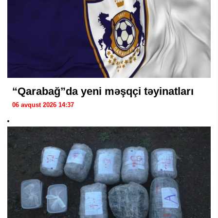
“Qarabağ”da yeni məşqçi təyinatları
06 avqust 2026 14:37