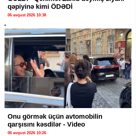
qəpiyinə kimi ÖDƏDİ
06 avqust 2026 10:38
Onu görmək üçün avtomobilin
qarşısını kəsdilər - Video
06 avqust 2026 10:26