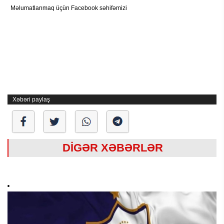
Məlumatlanmaq üçün Facebook səhifəmizi
Xəbəri paylaş
DİGƏR XƏBƏRLƏR