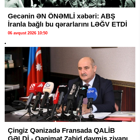
Gecənin ƏN ÖNƏMLİ xəbəri: ABŞ
İranla bağlı bu qərarlarını LƏĞV ETDİ
06 avqust 2026 10:50
Çingiz Qənizadə Fransada QALİB
GƏLDİ - Qənimət Zahid dəymiş ziyanı