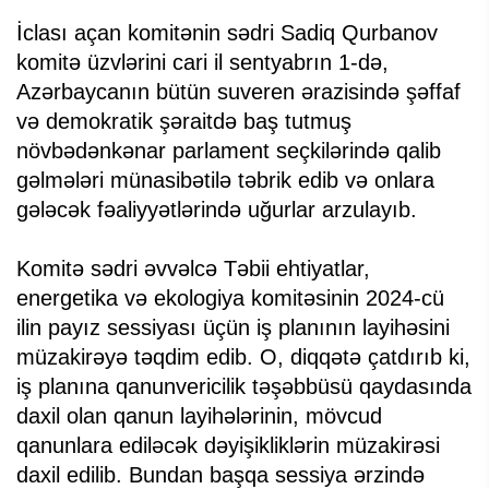
İclası açan komitənin sədri Sadiq Qurbanov
komitə üzvlərini cari il sentyabrın 1-də,
Azərbaycanın bütün suveren ərazisində şəffaf
və demokratik şəraitdə baş tutmuş
növbədənkənar parlament seçkilərində qalib
gəlmələri münasibətilə təbrik edib və onlara
gələcək fəaliyyətlərində uğurlar arzulayıb.
Komitə sədri əvvəlcə Təbii ehtiyatlar,
energetika və ekologiya komitəsinin 2024-cü
ilin payız sessiyası üçün iş planının layihəsini
müzakirəyə təqdim edib. O, diqqətə çatdırıb ki,
iş planına qanunvericilik təşəbbüsü qaydasında
daxil olan qanun layihələrinin, mövcud
qanunlara ediləcək dəyişikliklərin müzakirəsi
daxil edilib. Bundan başqa sessiya ərzində