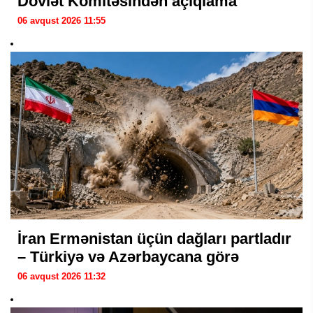
Dövlət Komitəsindən açıqlama
06 avqust 2026 11:55
İran Ermənistan üçün dağları partladır
– Türkiyə və Azərbaycana görə
06 avqust 2026 11:32