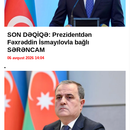
SON DƏQİQƏ: Prezidentdən
Fəxrəddin İsmayılovla bağlı
SƏRƏNCAM
06 avqust 2026 14:04