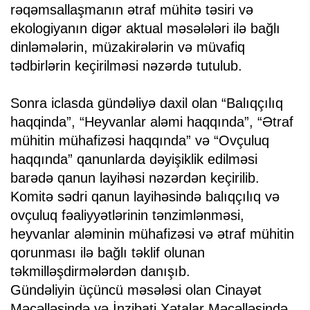
rəqəmsallaşmanın ətraf mühitə təsiri və
ekologiyanın digər aktual məsələləri ilə bağlı
dinləmələrin, müzakirələrin və müvafiq
tədbirlərin keçirilməsi nəzərdə tutulub.
Sonra iclasda gündəliyə daxil olan “Balıqçılıq
haqqinda”, “Heyvanlar aləmi haqqında”, “Ətraf
mühitin mühafizəsi haqqında” və “Ovçuluq
haqqında” qanunlarda dəyişiklik edilməsi
barədə qanun layihəsi nəzərdən keçirilib.
Komitə sədri qanun layihəsində balıqçılıq və
ovçuluq fəaliyyətlərinin tənzimlənməsi,
heyvanlar aləminin mühafizəsi və ətraf mühitin
qorunması ilə bağlı təklif olunan
təkmilləşdirmələrdən danışıb.
Gündəliyin üçüncü məsələsi olan Cinayət
Məcəlləsində və İnzibati Xətalar Məcəlləsində