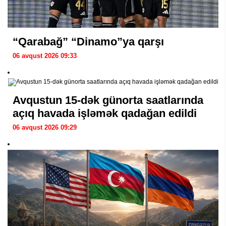
“Qarabağ” “Dinamo”ya qarşı
06 avqust 2026 09:33
Avqustun 15-dək günorta saatlarında
açıq havada işləmək qadağan edildi
06 avqust 2026 09:29